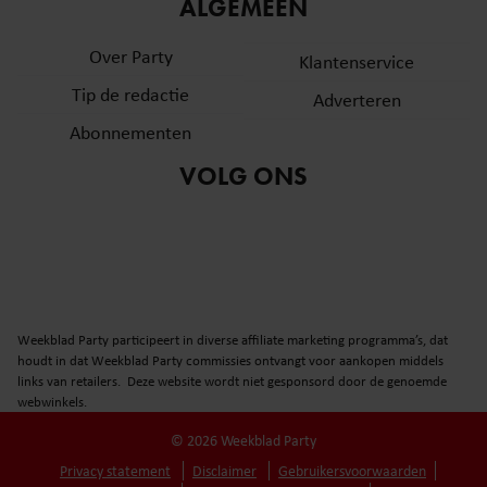
informatie over uw gebruik van onze site met onze
ALGEMEEN
partners voor social media, adverteren en analyse. Deze
Over Party
partners kunnen deze gegevens combineren met andere
Klantenservice
informatie die u aan ze heeft verstrekt of die ze hebben
Tip de redactie
Adverteren
verzameld op basis van uw gebruik van hun services. U
Abonnementen
gaat akkoord met onze cookies als u onze website blijft
gebruiken.
VOLG ONS
Weekblad Party participeert in diverse affiliate marketing programma’s, dat
houdt in dat Weekblad Party commissies ontvangt voor aankopen middels
links van retailers. Deze website wordt niet gesponsord door de genoemde
webwinkels.
© 2026 Weekblad Party
Privacy statement
Disclaimer
Gebruikersvoorwaarden