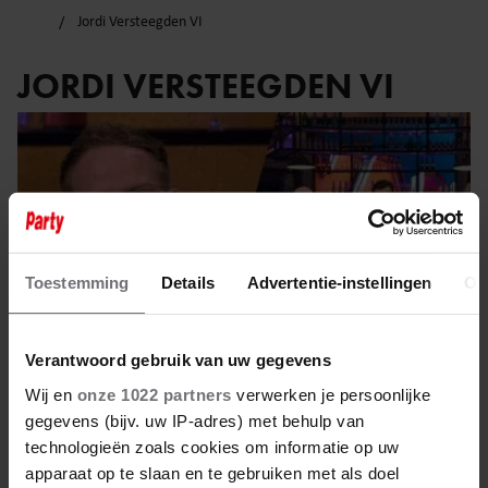
Jordi Versteegden VI
JORDI VERSTEEGDEN VI
Toestemming
Details
Advertentie-instellingen
Ov
Verantwoord gebruik van uw gegevens
Wij en
onze 1022 partners
verwerken je persoonlijke
gegevens (bijv. uw IP-adres) met behulp van
technologieën zoals cookies om informatie op uw
27 augustus 2025
apparaat op te slaan en te gebruiken met als doel