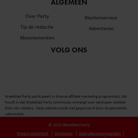
informatie over uw gebruik van onze site met onze
ALGEMEEN
partners voor social media, adverteren en analyse. Deze
Over Party
partners kunnen deze gegevens combineren met andere
Klantenservice
informatie die u aan ze heeft verstrekt of die ze hebben
Tip de redactie
Adverteren
verzameld op basis van uw gebruik van hun services. U
Abonnementen
gaat akkoord met onze cookies als u onze website blijft
gebruiken.
VOLG ONS
Weekblad Party participeert in diverse affiliate marketing programma’s, dat
houdt in dat Weekblad Party commissies ontvangt voor aankopen middels
links van retailers. Deze website wordt niet gesponsord door de genoemde
webwinkels.
© 2026 Weekblad Party
Privacy statement
Disclaimer
Gebruikersvoorwaarden