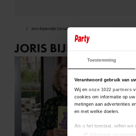
Joris Bijdendijk Cornald Maas
JORIS BIJDENDIJK 
Toestemming
Verantwoord gebruik van u
Wij en
onze 1022 partners
v
cookies om informatie op uw 
metingen aan advertenties en
en met welke doelen.
Als u het toestaat, willen we
Informatie verzamelen