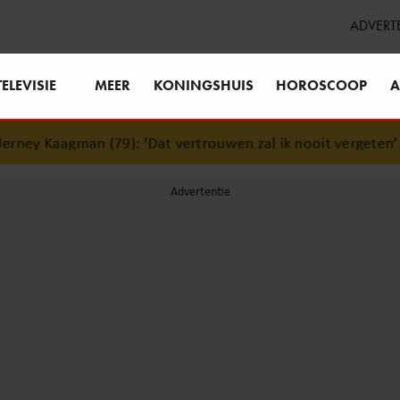
ADVERT
TELEVISIE
MEER
KONINGSHUIS
HOROSCOOP
A
ey Kaagman (79): ‘Dat vertrouwen zal ik nooit vergeten’
•
W