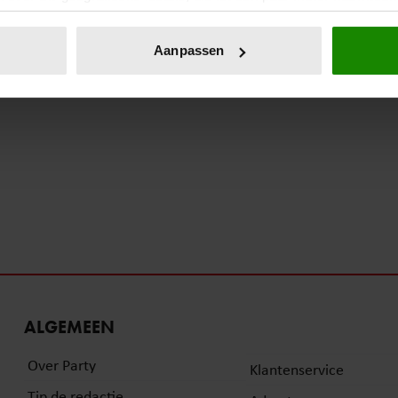
eren door het actief te scannen op specifieke eigenschappen (fing
onlijke gegevens worden verwerkt en stel uw voorkeuren in he
Aanpassen
jzigen of intrekken in de Cookieverklaring.
ent en advertenties te personaliseren, om functies voor social
. Ook delen we informatie over uw gebruik van onze site met on
e. Deze partners kunnen deze gegevens combineren met andere i
erzameld op basis van uw gebruik van hun services. U gaat akk
ALGEMEEN
Over Party
Klantenservice
Tip de redactie