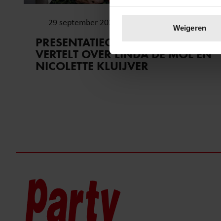
Uw apparaat identific
29 september 2025
Lees meer over hoe uw perso
Weigeren
toestemming op elk moment wi
PRESENTATIECOACH BN’ERS
VERTELT OVER LINDA DE MOL EN
We gebruiken cookies om cont
NICOLETTE KLUIJVER
websiteverkeer te analyseren
media, adverteren en analys
verstrekt of die ze hebben v
onze website blijft gebruiken.