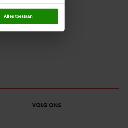
erprinting)
t
detailgedeelte
in. U kunt uw
Alles toestaan
 media te bieden en om ons
ze partners voor social
nformatie die u aan ze heeft
oord met onze cookies als u
VOLG ONS