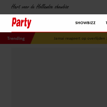
Hart voor de Hollandse showbizz
SHOWBIZZ
Trending
Jamai reageert op overlijden Jern