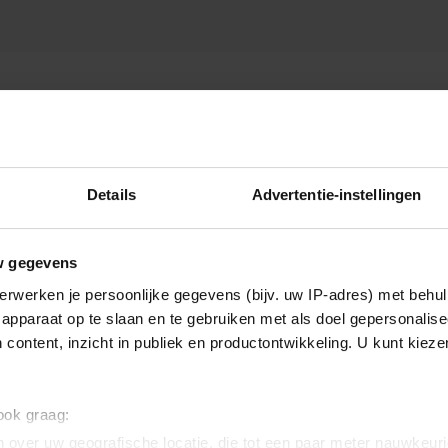
CORNALD MAAS
Details
Advertentie-instellingen
w gegevens
erwerken je persoonlijke gegevens (bijv. uw IP-adres) met behul
apparaat op te slaan en te gebruiken met als doel gepersonalise
 content, inzicht in publiek en productontwikkeling. U kunt kiez
 ook graag:
 over uw geografische locatie, die tot een paar meter nauwkeuri