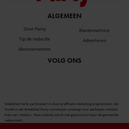
en om ons websiteverkeer te analyseren. Ook delen we
informatie over uw gebruik van onze site met onze
partners voor social media, adverteren en analyse. Deze
ALGEMEEN
partners kunnen deze gegevens combineren met andere
Over Party
informatie die u aan ze heeft verstrekt of die ze hebben
Klantenservice
verzameld op basis van uw gebruik van hun services. U
Tip de redactie
Adverteren
gaat akkoord met onze cookies als u onze website blijft
Abonnementen
gebruiken.
VOLG ONS
Weekblad Party participeert in diverse affiliate marketing programma’s, dat
houdt in dat Weekblad Party commissies ontvangt voor aankopen middels
links van retailers. Deze website wordt niet gesponsord door de genoemde
webwinkels.