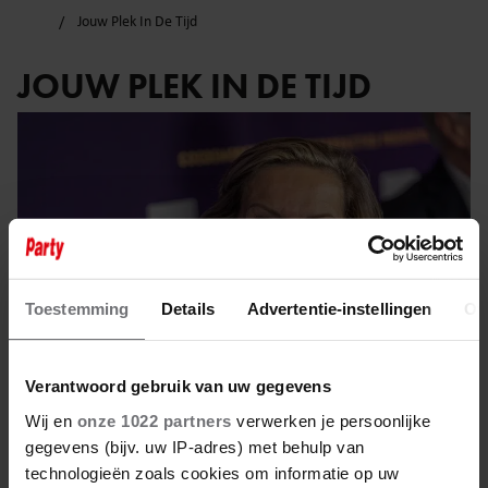
Jouw Plek In De Tijd
JOUW PLEK IN DE TIJD
Toestemming
Details
Advertentie-instellingen
Ov
Verantwoord gebruik van uw gegevens
Wij en
onze 1022 partners
verwerken je persoonlijke
gegevens (bijv. uw IP-adres) met behulp van
8 januari 2025
technologieën zoals cookies om informatie op uw