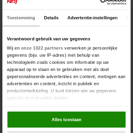
ZUSSEN KEERT TERUG:
FAMILIEGEHEIMEN ZETTEN
LEVENS OPNIEUW OP ZIJN KOP
Toestemming
Details
Advertentie-instellingen
Ov
Verantwoord gebruik van uw gegevens
Wij en
onze 1022 partners
verwerken je persoonlijke
gegevens (bijv. uw IP-adres) met behulp van
technologieën zoals cookies om informatie op uw
apparaat op te slaan en te gebruiken met als doel
gepersonaliseerde advertenties en content, metingen aan
advertenties en content, inzicht in publiek en
productontwikkeling. U kunt kiezen wie uw gegevens
gebruikt en met welke doelen.
Als u het toestaat, willen we ook graag:
Alles toestaan
Informatie verzamelen over uw geografische
locatie, die tot een paar meter nauwkeurig kan zijn
25 februari 2026