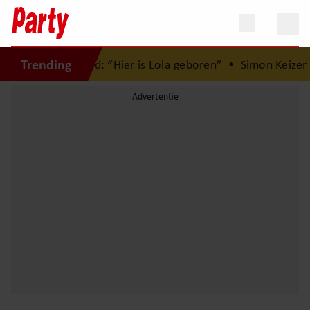
Trending
met Herman Brood: “Hier is Lola geboren”
•
Simon Keizer bl