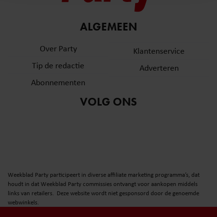
en om ons websiteverkeer te analyseren. Ook delen we
informatie over uw gebruik van onze site met onze
partners voor social media, adverteren en analyse. Deze
ALGEMEEN
partners kunnen deze gegevens combineren met andere
Over Party
informatie die u aan ze heeft verstrekt of die ze hebben
Klantenservice
verzameld op basis van uw gebruik van hun services. U
Tip de redactie
Adverteren
gaat akkoord met onze cookies als u onze website blijft
Abonnementen
gebruiken.
VOLG ONS
Weekblad Party participeert in diverse affiliate marketing programma’s, dat
houdt in dat Weekblad Party commissies ontvangt voor aankopen middels
links van retailers. Deze website wordt niet gesponsord door de genoemde
webwinkels.