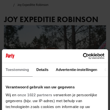
Joy Expeditie Robinson
JOY EXPEDITIE ROBINSON
Toestemming
Details
Advertentie-instellingen
Ov
Verantwoord gebruik van uw gegevens
Wij en
onze 1022 partners
verwerken je persoonlijke
gegevens (bijv. uw IP-adres) met behulp van
9 maart 2025
technologieën zoals cookies om informatie op uw