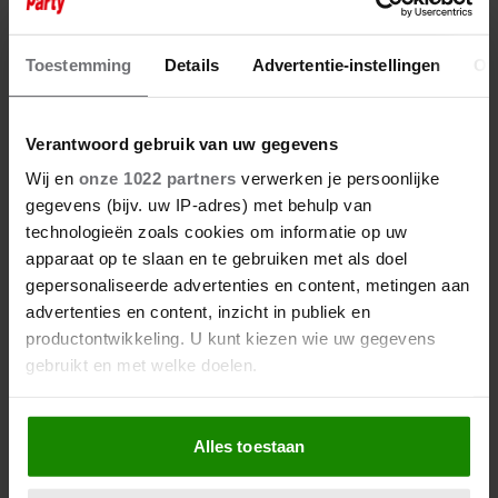
DÍT IS DE VERVANGSTER VAN
ZWANGERE MARTHE IN K3
Toestemming
Details
Advertentie-instellingen
Ov
Verantwoord gebruik van uw gegevens
Wij en
onze 1022 partners
verwerken je persoonlijke
gegevens (bijv. uw IP-adres) met behulp van
technologieën zoals cookies om informatie op uw
apparaat op te slaan en te gebruiken met als doel
gepersonaliseerde advertenties en content, metingen aan
advertenties en content, inzicht in publiek en
productontwikkeling. U kunt kiezen wie uw gegevens
gebruikt en met welke doelen.
Als u het toestaat, willen we ook graag:
Alles toestaan
Informatie verzamelen over uw geografische
locatie, die tot een paar meter nauwkeurig kan zijn
4 september 2024