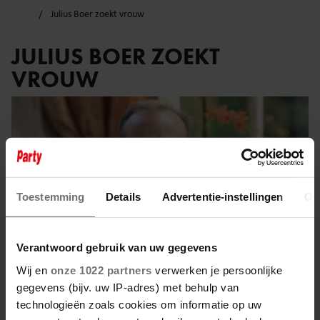
Julius Boer zoekt vrouw
JULIUS BOER ZOEKT
VROUW
Toestemming
Details
Advertentie-instellingen
Ov
Verantwoord gebruik van uw gegevens
Wij en
onze 1022 partners
verwerken je persoonlijke
gegevens (bijv. uw IP-adres) met behulp van
technologieën zoals cookies om informatie op uw