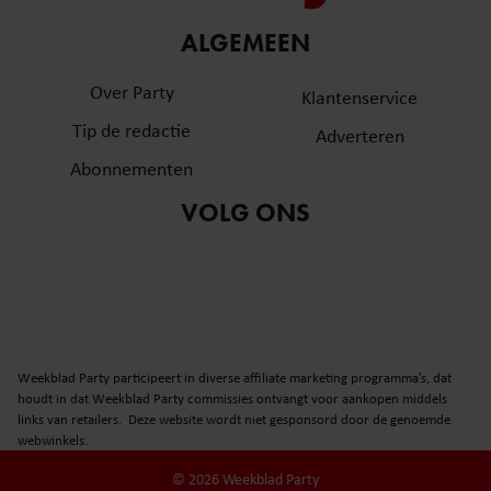
informatie over uw gebruik van onze site met onze
ALGEMEEN
partners voor social media, adverteren en analyse. Deze
partners kunnen deze gegevens combineren met andere
Over Party
Klantenservice
informatie die u aan ze heeft verstrekt of die ze hebben
verzameld op basis van uw gebruik van hun services. U
Tip de redactie
Adverteren
gaat akkoord met onze cookies als u onze website blijft
Abonnementen
gebruiken.
VOLG ONS
Weekblad Party participeert in diverse affiliate marketing programma’s, dat
houdt in dat Weekblad Party commissies ontvangt voor aankopen middels
links van retailers. Deze website wordt niet gesponsord door de genoemde
webwinkels.
© 2026 Weekblad Party