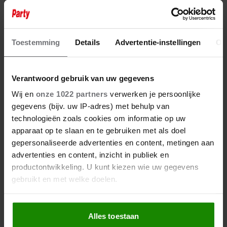
AFSCHEID OP DE BOERDERIJ: WIE
MOET IN ‘BOER ZOEKT VROUW’
VERTREKKEN BIJ DEEDRY EN
JULIUS?
Toestemming
Details
Advertentie-instellingen
Ov
Verantwoord gebruik van uw gegevens
Wij en
onze 1022 partners
verwerken je persoonlijke
gegevens (bijv. uw IP-adres) met behulp van
technologieën zoals cookies om informatie op uw
apparaat op te slaan en te gebruiken met als doel
gepersonaliseerde advertenties en content, metingen aan
advertenties en content, inzicht in publiek en
productontwikkeling. U kunt kiezen wie uw gegevens
gebruikt en met welke doelen.
Als u het toestaat, willen we ook graag:
Alles toestaan
Informatie verzamelen over uw geografische