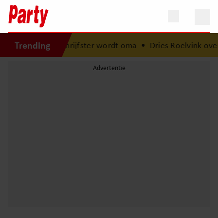
Trending
t babynieuws: schrijfster wordt oma
•
Dries Roelvink over 