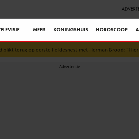
ADVERT
TELEVISIE
MEER
KONINGSHUIS
HOROSCOOP
A
ikt terug op eerste liefdesnest met Herman Brood: “Hier is 