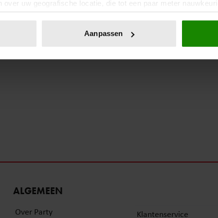
 over uw geografische locatie, die tot een paar meter nauwkeuri
eren door het actief te scannen op specifieke eigenschappen (fing
31 juli 2025
onlijke gegevens worden verwerkt en stel uw voorkeuren in he
Aanpassen
JUSTINE PELMELAY LOOPT
jzigen of intrekken in de Cookieverklaring.
RISICO’S OP DATINGSITE
ent en advertenties te personaliseren, om functies voor social
. Ook delen we informatie over uw gebruik van onze site met on
e. Deze partners kunnen deze gegevens combineren met andere i
erzameld op basis van uw gebruik van hun services. U gaat akk
ALGEMEEN
Over Party
Klantenservice