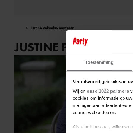
Justine Pelmelay eenzaam
JUSTINE PELMELAY 
Toestemming
Verantwoord gebruik van u
Wij en
onze 1022 partners
v
cookies om informatie op uw 
metingen aan advertenties en
en met welke doelen.
Als u het toestaat, willen we