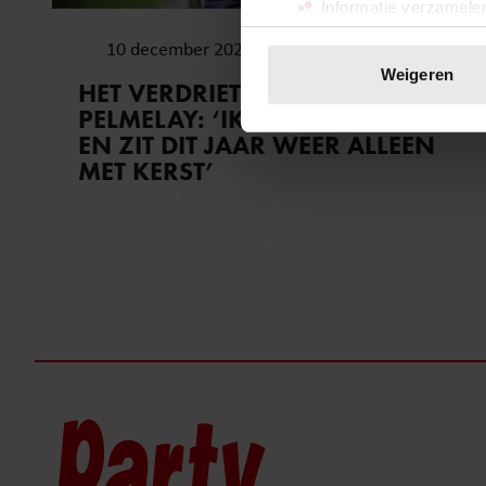
Informatie verzamelen
Uw apparaat identific
10 december 2025
Lees meer over hoe uw perso
Weigeren
HET VERDRIET VAN JUSTINE
toestemming op elk moment wi
PELMELAY: ‘IK BEN BELAZERD
EN ZIT DIT JAAR WEER ALLEEN
We gebruiken cookies om cont
MET KERST’
websiteverkeer te analyseren
media, adverteren en analys
verstrekt of die ze hebben v
onze website blijft gebruiken.