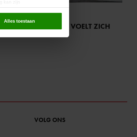
g kan zijn
erprinting)
19 maart 2025
t
detailgedeelte
in. U kunt uw
Alles toestaan
JUSTINE PELMELAY VOELT ZICH
SOMS EENZAAM
 media te bieden en om ons
ze partners voor social
nformatie die u aan ze heeft
oord met onze cookies als u
VOLG ONS