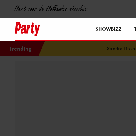
Hart voor de Hollandse showbizz
SHOWBIZZ
Trending
Xandra Brood bl