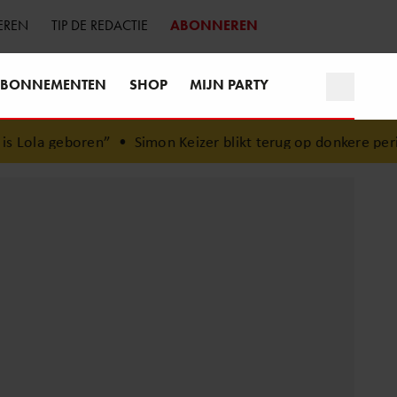
EREN
TIP DE REDACTIE
ABONNEREN
BONNEMENTEN
SHOP
MIJN PARTY
Lola geboren”
•
Simon Keizer blikt terug op donkere perio