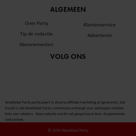
informatie over uw gebruik van onze site met onze
ALGEMEEN
partners voor social media, adverteren en analyse. Deze
partners kunnen deze gegevens combineren met andere
Over Party
Klantenservice
informatie die u aan ze heeft verstrekt of die ze hebben
Tip de redactie
verzameld op basis van uw gebruik van hun services. U
Adverteren
gaat akkoord met onze cookies als u onze website blijft
Abonnementen
gebruiken.
VOLG ONS
Weekblad Party participeert in diverse affiliate marketing programma’s, dat
houdt in dat Weekblad Party commissies ontvangt voor aankopen middels
links van retailers. Deze website wordt niet gesponsord door de genoemde
webwinkels.
© 2026 Weekblad Party