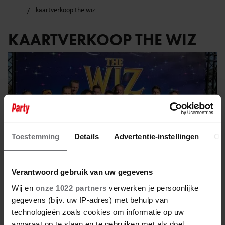
kaartverkoop the wiz
KAARTVERKOOP THE WIZ
Toestemming
Details
Advertentie-instellingen
Ov
Verantwoord gebruik van uw gegevens
Wij en
onze 1022 partners
verwerken je persoonlijke
gegevens (bijv. uw IP-adres) met behulp van
2 april 2025
technologieën zoals cookies om informatie op uw
apparaat op te slaan en te gebruiken met als doel