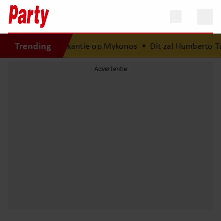
Trending
is na van droomvakantie op Mykonos
•
Dit zal Humberto Tan