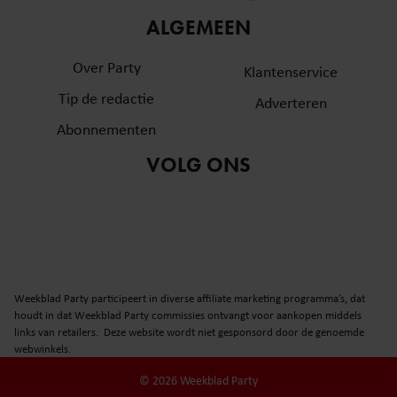
informatie over uw gebruik van onze site met onze
ALGEMEEN
partners voor social media, adverteren en analyse. Deze
partners kunnen deze gegevens combineren met andere
Over Party
Klantenservice
informatie die u aan ze heeft verstrekt of die ze hebben
Tip de redactie
verzameld op basis van uw gebruik van hun services. U
Adverteren
gaat akkoord met onze cookies als u onze website blijft
Abonnementen
gebruiken.
VOLG ONS
Weekblad Party participeert in diverse affiliate marketing programma’s, dat
houdt in dat Weekblad Party commissies ontvangt voor aankopen middels
links van retailers. Deze website wordt niet gesponsord door de genoemde
webwinkels.
© 2026 Weekblad Party