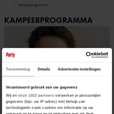
kampeerprogramma
KAMPEERPROGRAMMA
Toestemming
Details
Advertentie-instellingen
Ov
Verantwoord gebruik van uw gegevens
Wij en
onze 1022 partners
verwerken je persoonlijke
gegevens (bijv. uw IP-adres) met behulp van
16 maart 2025
technologieën zoals cookies om informatie op uw
apparaat op te slaan en te gebruiken met als doel