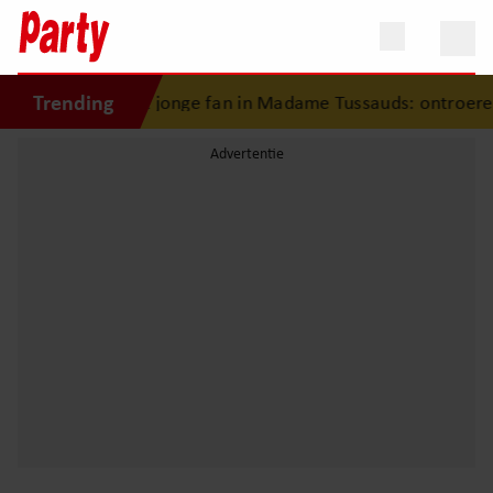
Trending
ogkamer verrast jonge fan in Madame Tussauds: ontroerend