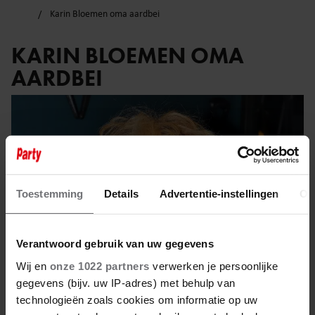
Karin Bloemen oma aardbei
KARIN BLOEMEN OMA
AARDBEI
Toestemming
Details
Advertentie-instellingen
Ov
Verantwoord gebruik van uw gegevens
Wij en
onze 1022 partners
verwerken je persoonlijke
gegevens (bijv. uw IP-adres) met behulp van
technologieën zoals cookies om informatie op uw