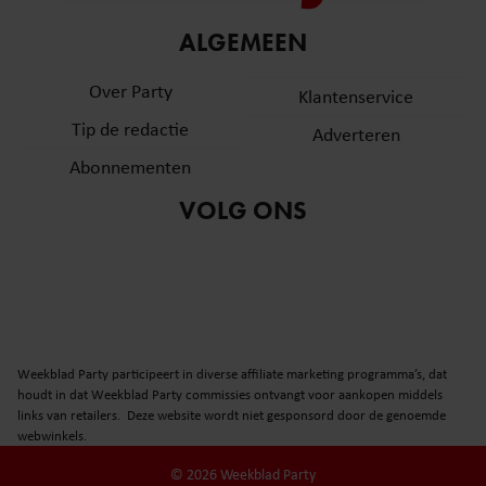
informatie over uw gebruik van onze site met onze
ALGEMEEN
partners voor social media, adverteren en analyse. Deze
partners kunnen deze gegevens combineren met andere
Over Party
Klantenservice
informatie die u aan ze heeft verstrekt of die ze hebben
verzameld op basis van uw gebruik van hun services. U
Tip de redactie
Adverteren
gaat akkoord met onze cookies als u onze website blijft
Abonnementen
gebruiken.
VOLG ONS
Weekblad Party participeert in diverse affiliate marketing programma’s, dat
houdt in dat Weekblad Party commissies ontvangt voor aankopen middels
links van retailers. Deze website wordt niet gesponsord door de genoemde
webwinkels.
© 2026 Weekblad Party