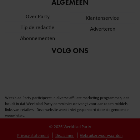
informatie over uw gebruik van onze site met onze
ALGEMEEN
partners voor social media, adverteren en analyse. Deze
Over Party
partners kunnen deze gegevens combineren met andere
Klantenservice
informatie die u aan ze heeft verstrekt of die ze hebben
Tip de redactie
Adverteren
verzameld op basis van uw gebruik van hun services. U
Abonnementen
gaat akkoord met onze cookies als u onze website blijft
gebruiken.
VOLG ONS
Weekblad Party participeert in diverse affiliate marketing programma’s, dat
houdt in dat Weekblad Party commissies ontvangt voor aankopen middels
links van retailers. Deze website wordt niet gesponsord door de genoemde
webwinkels.
© 2026 Weekblad Party
Privacy statement
Disclaimer
Gebruikersvoorwaarden