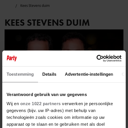
Kees Stevens duim
KEES STEVENS DUIM
Toestemming
Details
Advertentie-instellingen
Ov
Verantwoord gebruik van uw gegevens
Wij en
onze 1022 partners
verwerken je persoonlijke
gegevens (bijv. uw IP-adres) met behulp van
technologieën zoals cookies om informatie op uw
18 december 2023
apparaat op te slaan en te gebruiken met als doel