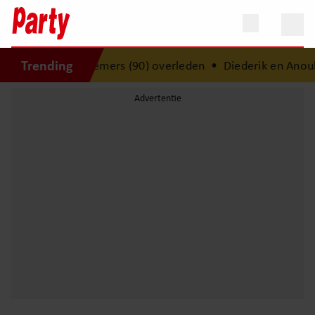
Trending
eeldhouwer Jean Bremers (90) overleden
•
Diederik en Anouk