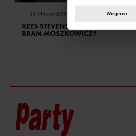
Uw apparaat identific
Lees meer over hoe uw perso
13 februari 2025
Weigeren
toestemming op elk moment wi
KEES STEVENS OP DATE MET
BRAM MOSZKOWICZ?
We gebruiken cookies om cont
websiteverkeer te analyseren
media, adverteren en analys
verstrekt of die ze hebben v
onze website blijft gebruiken.