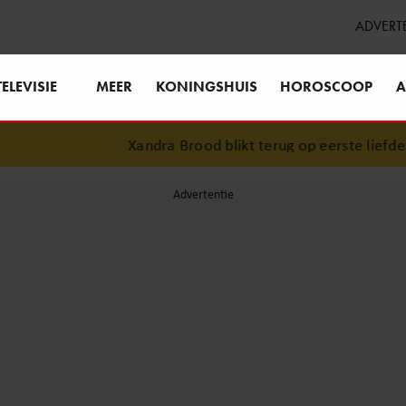
ADVERT
TELEVISIE
MEER
KONINGSHUIS
HOROSCOOP
A
Xandra Brood blikt terug op eerste liefdesn