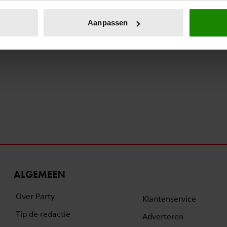
eren door het actief te scannen op specifieke eigenschappen (fing
onlijke gegevens worden verwerkt en stel uw voorkeuren in he
Aanpassen
jzigen of intrekken in de Cookieverklaring.
ent en advertenties te personaliseren, om functies voor social
. Ook delen we informatie over uw gebruik van onze site met on
e. Deze partners kunnen deze gegevens combineren met andere i
erzameld op basis van uw gebruik van hun services. U gaat akk
ALGEMEEN
Over Party
Klantenservice
Tip de redactie
Adverteren