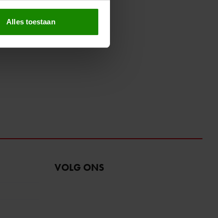
erprinting)
t
detailgedeelte
in. U kunt uw
Alles toestaan
 media te bieden en om ons
ze partners voor social
nformatie die u aan ze heeft
oord met onze cookies als u
VOLG ONS