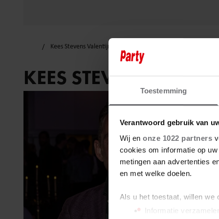
Kees Stevens Valentijn
KEES STEVENS VALEN
Toestemming
Verantwoord gebruik van u
Wij en
onze 1022 partners
v
cookies om informatie op uw 
metingen aan advertenties en
en met welke doelen.
Als u het toestaat, willen we
Informatie verzamelen