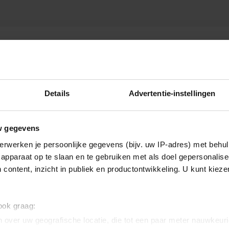
TIJN
Details
Advertentie-instellingen
w gegevens
erwerken je persoonlijke gegevens (bijv. uw IP-adres) met behul
apparaat op te slaan en te gebruiken met als doel gepersonalise
 content, inzicht in publiek en productontwikkeling. U kunt kiez
 ook graag:
 over uw geografische locatie, die tot een paar meter nauwkeuri