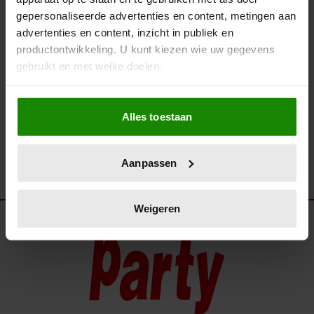
KONINGIN MÁXIMA STRALEND
gepersonaliseerde advertenties en content, metingen aan
BIJ OPNAMES KERST
advertenties en content, inzicht in publiek en
MUZIEKGALA 2022
productontwikkeling. U kunt kiezen wie uw gegevens
gebruikt en met welke doelen.
Als u het toestaat, willen we ook graag:
Alles toestaan
Informatie verzamelen over uw geografische
locatie, die tot een paar meter nauwkeurig kan zijn
Uw apparaat identificeren door het actief te
Aanpassen
scannen op specifieke eigenschappen (fingerprinting)
Lees meer over hoe uw persoonlijke gegevens worden
verwerkt en stel uw voorkeuren in het
detailgedeelte
in.
Weigeren
U kunt uw toestemming op elk moment wijzigen of
intrekken in de Cookieverklaring.
We gebruiken cookies om content en advertenties te
personaliseren, om functies voor social media te bieden
en om ons websiteverkeer te analyseren. Ook delen we