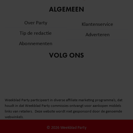
informatie over uw gebruik van onze site met onze
ALGEMEEN
partners voor social media, adverteren en analyse. Deze
partners kunnen deze gegevens combineren met andere
Over Party
Klantenservice
informatie die u aan ze heeft verstrekt of die ze hebben
Tip de redactie
verzameld op basis van uw gebruik van hun services. U
Adverteren
gaat akkoord met onze cookies als u onze website blijft
Abonnementen
gebruiken.
VOLG ONS
Weekblad Party participeert in diverse affiliate marketing programma’s, dat
houdt in dat Weekblad Party commissies ontvangt voor aankopen middels
links van retailers. Deze website wordt niet gesponsord door de genoemde
webwinkels.
© 2026 Weekblad Party