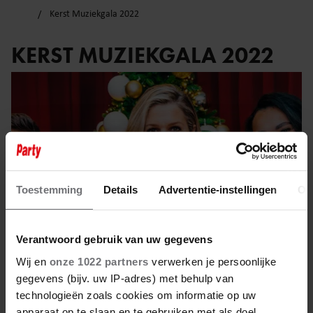
Kerst Muziekgala 2022
KERST MUZIEKGALA 2022
Toestemming
Details
Advertentie-instellingen
Ov
Verantwoord gebruik van uw gegevens
Wij en
onze 1022 partners
verwerken je persoonlijke
gegevens (bijv. uw IP-adres) met behulp van
17 december 2022
technologieën zoals cookies om informatie op uw
apparaat op te slaan en te gebruiken met als doel