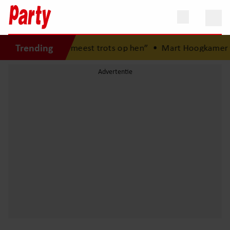
Trending
ren: “Ik ben het meest trots op hen”
•
Mart Hoogkamer ver