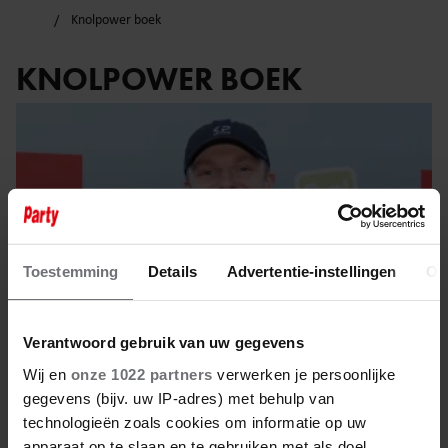
Knolpower boek
KNOLPOWER BOEK
Toestemming
Details
Advertentie-instellingen
Ov
Verantwoord gebruik van uw gegevens
Wij en
onze 1022 partners
verwerken je persoonlijke
gegevens (bijv. uw IP-adres) met behulp van
8 juni 2025
technologieën zoals cookies om informatie op uw
apparaat op te slaan en te gebruiken met als doel