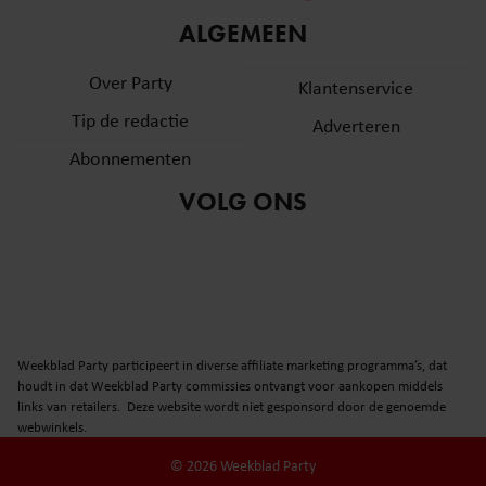
informatie over uw gebruik van onze site met onze
ALGEMEEN
partners voor social media, adverteren en analyse. Deze
partners kunnen deze gegevens combineren met andere
Over Party
Klantenservice
informatie die u aan ze heeft verstrekt of die ze hebben
Tip de redactie
verzameld op basis van uw gebruik van hun services. U
Adverteren
gaat akkoord met onze cookies als u onze website blijft
Abonnementen
gebruiken.
VOLG ONS
Weekblad Party participeert in diverse affiliate marketing programma’s, dat
houdt in dat Weekblad Party commissies ontvangt voor aankopen middels
links van retailers. Deze website wordt niet gesponsord door de genoemde
webwinkels.
© 2026 Weekblad Party