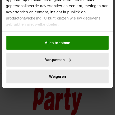
VLOGGER ENZO KNOL VIERT
gepersonaliseerde advertenties en content, metingen aan
VANDAAG ZIJN 32E
advertenties en content, inzicht in publiek en
VERJAARDAG
productontwikkeling. U kunt kiezen wie uw gegevens
gebruikt en met welke doelen.
Als u het toestaat, willen we ook graag:
Alles toestaan
Informatie verzamelen over uw geografische
locatie, die tot een paar meter nauwkeurig kan zijn
Uw apparaat identificeren door het actief te
Aanpassen
scannen op specifieke eigenschappen (fingerprinting)
Lees meer over hoe uw persoonlijke gegevens worden
verwerkt en stel uw voorkeuren in het
detailgedeelte
in.
Weigeren
U kunt uw toestemming op elk moment wijzigen of
intrekken in de Cookieverklaring.
We gebruiken cookies om content en advertenties te
personaliseren, om functies voor social media te bieden
en om ons websiteverkeer te analyseren. Ook delen we