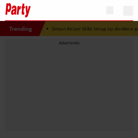
Trending
 is Lola geboren”
•
Simon Keizer blikt terug op donkere pe