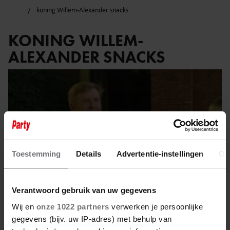
koning Willem-Alexander snacks
KONING WILLEM-
ALEXANDER SNACKS
Toestemming
Details
Advertentie-instellingen
Ov
Verantwoord gebruik van uw gegevens
Wij en
onze 1022 partners
verwerken je persoonlijke
gegevens (bijv. uw IP-adres) met behulp van