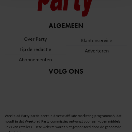
en om ons websiteverkeer te analyseren. Ook delen we
informatie over uw gebruik van onze site met onze
partners voor social media, adverteren en analyse. Deze
ALGEMEEN
partners kunnen deze gegevens combineren met andere
informatie die u aan ze heeft verstrekt of die ze hebben
Over Party
Klantenservice
verzameld op basis van uw gebruik van hun services. U
gaat akkoord met onze cookies als u onze website blijft
Tip de redactie
Adverteren
gebruiken.
Abonnementen
VOLG ONS
Weekblad Party participeert in diverse affiliate marketing programma’s, dat
houdt in dat Weekblad Party commissies ontvangt voor aankopen middels
links van retailers. Deze website wordt niet gesponsord door de genoemde