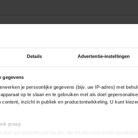
ROTTERDAM
Details
Advertentie-instellingen
w gegevens
erwerken je persoonlijke gegevens (bijv. uw IP-adres) met behul
apparaat op te slaan en te gebruiken met als doel gepersonalise
 content, inzicht in publiek en productontwikkeling. U kunt kiez
 ook graag:
 over uw geografische locatie, die tot een paar meter nauwkeuri