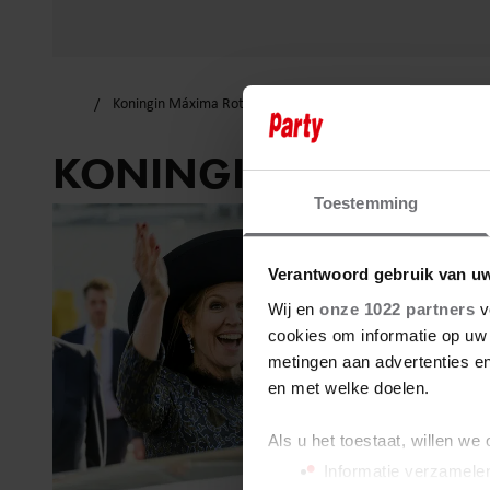
Koningin Máxima Rotterdam
KONINGIN MÁXIMA 
Toestemming
Verantwoord gebruik van u
Wij en
onze 1022 partners
v
cookies om informatie op uw 
metingen aan advertenties en
en met welke doelen.
Als u het toestaat, willen we
Informatie verzamelen