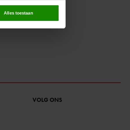
erprinting)
t
detailgedeelte
in. U kunt uw
Alles toestaan
 media te bieden en om ons
ze partners voor social
nformatie die u aan ze heeft
oord met onze cookies als u
VOLG ONS