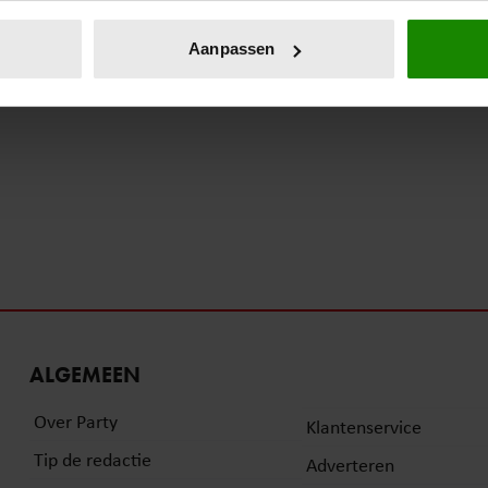
eren door het actief te scannen op specifieke eigenschappen (fing
onlijke gegevens worden verwerkt en stel uw voorkeuren in he
Aanpassen
jzigen of intrekken in de Cookieverklaring.
ent en advertenties te personaliseren, om functies voor social
. Ook delen we informatie over uw gebruik van onze site met on
e. Deze partners kunnen deze gegevens combineren met andere i
erzameld op basis van uw gebruik van hun services. U gaat akk
ALGEMEEN
Over Party
Klantenservice
Tip de redactie
Adverteren