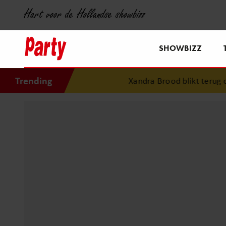
Hart voor de Hollandse showbizz
SHOWBIZZ
Trending
Xandra Brood blikt terug op e