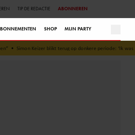
EREN
TIP DE REDACTIE
ABONNEREN
BONNEMENTEN
SHOP
MIJN PARTY
•
Simon Keizer blikt terug op donkere periode: ‘Ik was ee