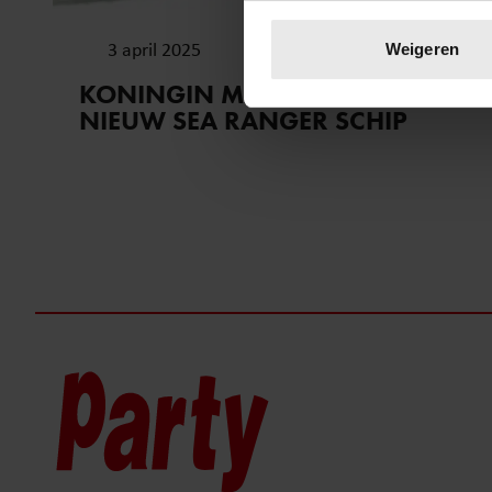
Uw apparaat identific
Lees meer over hoe uw perso
3 april 2025
Weigeren
toestemming op elk moment wi
KONINGIN MÁXIMA DOOPT
NIEUW SEA RANGER SCHIP
We gebruiken cookies om cont
websiteverkeer te analyseren
media, adverteren en analys
verstrekt of die ze hebben v
onze website blijft gebruiken.