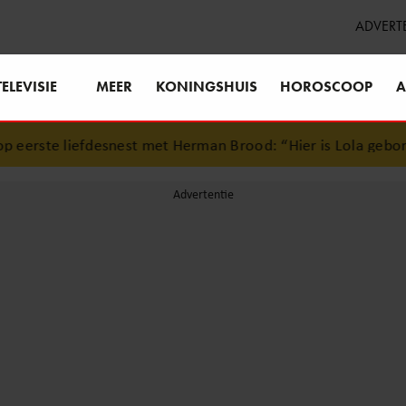
ADVERT
TELEVISIE
MEER
KONINGSHUIS
HOROSCOOP
A
erste liefdesnest met Herman Brood: “Hier is Lola geboren”