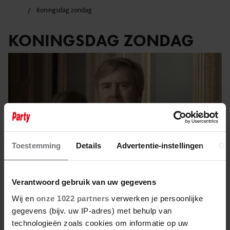
Koningsdag zondag
KONINGSDAG ZONDAG
Toestemming
Details
Advertentie-instellingen
Ov
Verantwoord gebruik van uw gegevens
Wij en
onze 1022 partners
verwerken je persoonlijke
gegevens (bijv. uw IP-adres) met behulp van
27 april 2025
technologieën zoals cookies om informatie op uw