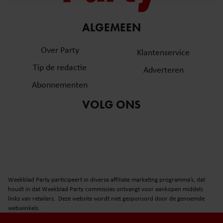
en om ons websiteverkeer te analyseren. Ook delen we
informatie over uw gebruik van onze site met onze
partners voor social media, adverteren en analyse. Deze
ALGEMEEN
partners kunnen deze gegevens combineren met andere
Over Party
informatie die u aan ze heeft verstrekt of die ze hebben
Klantenservice
verzameld op basis van uw gebruik van hun services. U
Tip de redactie
Adverteren
gaat akkoord met onze cookies als u onze website blijft
Abonnementen
gebruiken.
VOLG ONS
Weekblad Party participeert in diverse affiliate marketing programma’s, dat
houdt in dat Weekblad Party commissies ontvangt voor aankopen middels
links van retailers. Deze website wordt niet gesponsord door de genoemde
webwinkels.