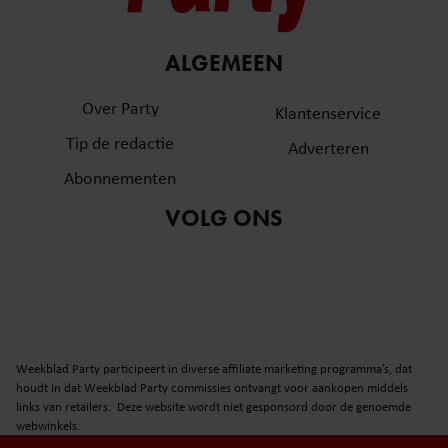
en om ons websiteverkeer te analyseren. Ook delen we
informatie over uw gebruik van onze site met onze
partners voor social media, adverteren en analyse. Deze
ALGEMEEN
partners kunnen deze gegevens combineren met andere
informatie die u aan ze heeft verstrekt of die ze hebben
Over Party
Klantenservice
verzameld op basis van uw gebruik van hun services. U
Tip de redactie
Adverteren
gaat akkoord met onze cookies als u onze website blijft
gebruiken.
Abonnementen
VOLG ONS
Weekblad Party participeert in diverse affiliate marketing programma’s, dat
houdt in dat Weekblad Party commissies ontvangt voor aankopen middels
links van retailers. Deze website wordt niet gesponsord door de genoemde
webwinkels.