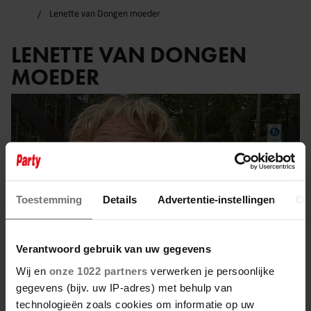
Lenette van Dongen moeder
LENETTE VAN DONGEN
MOEDER
Toestemming
Details
Advertentie-instellingen
Ov
Verantwoord gebruik van uw gegevens
Wij en
onze 1022 partners
verwerken je persoonlijke
gegevens (bijv. uw IP-adres) met behulp van
technologieën zoals cookies om informatie op uw