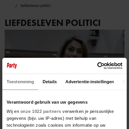
liefdesleven politici
LIEFDESLEVEN POLITICI
Toestemming
Details
Advertentie-instellingen
Ov
Verantwoord gebruik van uw gegevens
Wij en
onze 1022 partners
verwerken je persoonlijke
gegevens (bijv. uw IP-adres) met behulp van
4 juni 2025
technologieën zoals cookies om informatie op uw