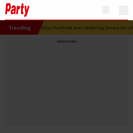
Trending
ter wordt oma
•
Dries Roelvink over bekering Donny tot isl