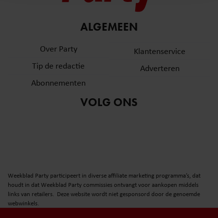
en om ons websiteverkeer te analyseren. Ook delen we
informatie over uw gebruik van onze site met onze
partners voor social media, adverteren en analyse. Deze
ALGEMEEN
partners kunnen deze gegevens combineren met andere
Over Party
informatie die u aan ze heeft verstrekt of die ze hebben
Klantenservice
verzameld op basis van uw gebruik van hun services. U
Tip de redactie
Adverteren
gaat akkoord met onze cookies als u onze website blijft
Abonnementen
gebruiken.
VOLG ONS
Weekblad Party participeert in diverse affiliate marketing programma’s, dat
houdt in dat Weekblad Party commissies ontvangt voor aankopen middels
links van retailers. Deze website wordt niet gesponsord door de genoemde
webwinkels.