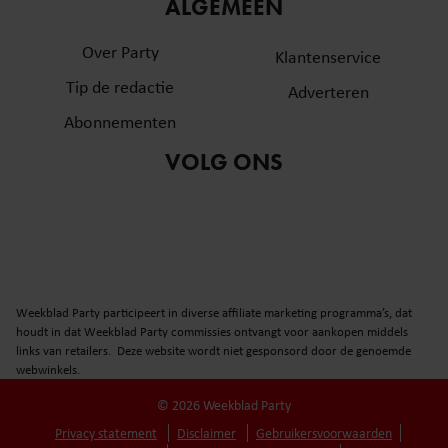
informatie over uw gebruik van onze site met onze
ALGEMEEN
partners voor social media, adverteren en analyse. Deze
Over Party
partners kunnen deze gegevens combineren met andere
Klantenservice
informatie die u aan ze heeft verstrekt of die ze hebben
Tip de redactie
Adverteren
verzameld op basis van uw gebruik van hun services. U
Abonnementen
gaat akkoord met onze cookies als u onze website blijft
gebruiken.
VOLG ONS
Weekblad Party participeert in diverse affiliate marketing programma’s, dat
houdt in dat Weekblad Party commissies ontvangt voor aankopen middels
links van retailers. Deze website wordt niet gesponsord door de genoemde
webwinkels.
© 2026 Weekblad Party
Privacy statement
Disclaimer
Gebruikersvoorwaarden