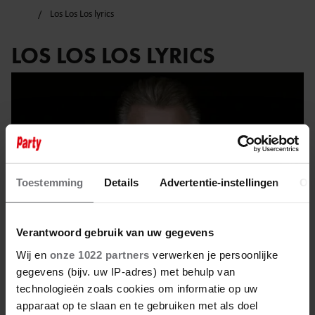
Los Los Los lyrics
LOS LOS LOS LYRICS
Toestemming
Details
Advertentie-instellingen
Ov
Verantwoord gebruik van uw gegevens
Wij en
onze 1022 partners
verwerken je persoonlijke
gegevens (bijv. uw IP-adres) met behulp van
technologieën zoals cookies om informatie op uw
27 april 2025
apparaat op te slaan en te gebruiken met als doel