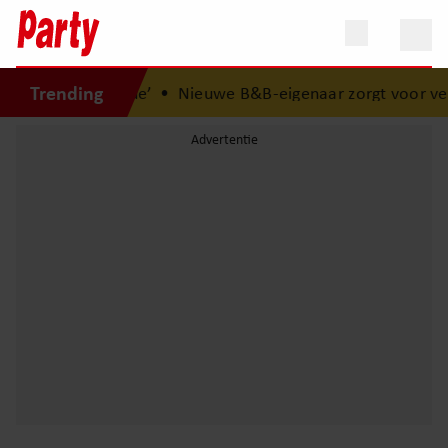
Trending
in ‘B&B Vol Liefde’
•
Nieuwe B&B-eigenaar zorgt voor verra