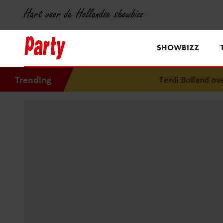
Hart voor de Hollandse showbizz
SHOWBIZZ
Trending
Ferdi Bolland over ge