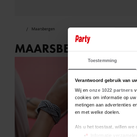
Maarsbergen
MAARSBERGEN
Toestemming
Verantwoord gebruik van u
Wij en
onze 1022 partners
v
cookies om informatie op uw 
metingen aan advertenties en
en met welke doelen.
Als u het toestaat, willen we
Informatie verzamelen