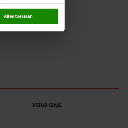
erprinting)
t
detailgedeelte
in. U kunt uw
Alles toestaan
 media te bieden en om ons
ze partners voor social
nformatie die u aan ze heeft
oord met onze cookies als u
VOLG ONS