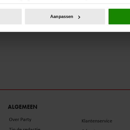
eren door het actief te scannen op specifieke eigenschappen (fing
onlijke gegevens worden verwerkt en stel uw voorkeuren in he
Aanpassen
jzigen of intrekken in de Cookieverklaring.
ent en advertenties te personaliseren, om functies voor social
. Ook delen we informatie over uw gebruik van onze site met on
e. Deze partners kunnen deze gegevens combineren met andere i
erzameld op basis van uw gebruik van hun services. U gaat akk
ALGEMEEN
Over Party
Klantenservice
Tip de redactie