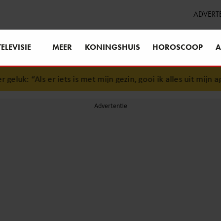
ADVERT
TELEVISIE
MEER
KONINGSHUIS
HOROSCOOP
A
luk: “Als er iets is met mijn gezin, gooi ik alles uit mijn agen