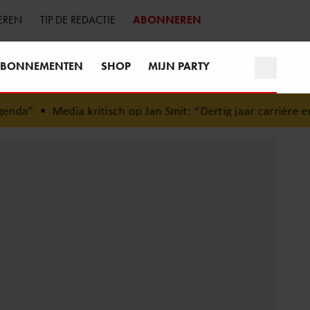
EREN
TIP DE REDACTIE
ABONNEREN
BONNEMENTEN
SHOP
MIJN PARTY
da”
•
Media kritisch op Jan Smit: “Dertig jaar carrière en d