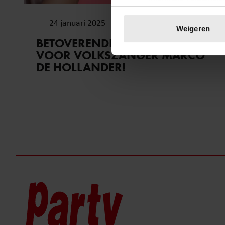
Uw apparaat identific
24 januari 2025
Lees meer over hoe uw perso
Weigeren
toestemming op elk moment wi
BETOVERENDE VERRASSING
VOOR VOLKSZANGER MARCO
We gebruiken cookies om cont
DE HOLLANDER!
websiteverkeer te analyseren
media, adverteren en analys
verstrekt of die ze hebben v
onze website blijft gebruiken.