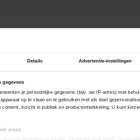
Details
Advertentie-instellingen
w gegevens
erwerken je persoonlijke gegevens (bijv. uw IP-adres) met behul
apparaat op te slaan en te gebruiken met als doel gepersonalise
 content, inzicht in publiek en productontwikkeling. U kunt kiez
 ook graag:
 over uw geografische locatie, die tot een paar meter nauwkeuri