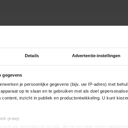
M STOPT
Details
Advertentie-instellingen
w gegevens
erwerken je persoonlijke gegevens (bijv. uw IP-adres) met behul
apparaat op te slaan en te gebruiken met als doel gepersonalise
 content, inzicht in publiek en productontwikkeling. U kunt kiez
 ook graag:
 over uw geografische locatie, die tot een paar meter nauwkeuri