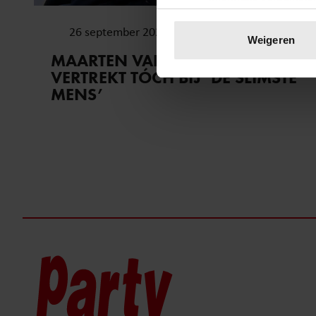
Uw apparaat identific
26 september 2023
Lees meer over hoe uw perso
Weigeren
toestemming op elk moment wi
MAARTEN VAN ROSSEM
VERTREKT TÓCH BIJ ‘DE SLIMSTE
We gebruiken cookies om cont
MENS’
websiteverkeer te analyseren
media, adverteren en analys
verstrekt of die ze hebben v
onze website blijft gebruiken.