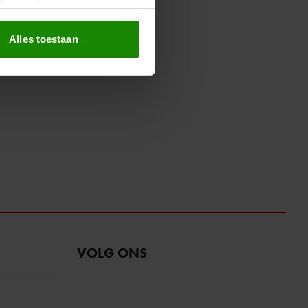
erprinting)
t
detailgedeelte
in. U kunt uw
Alles toestaan
 media te bieden en om ons
ze partners voor social
nformatie die u aan ze heeft
oord met onze cookies als u
VOLG ONS