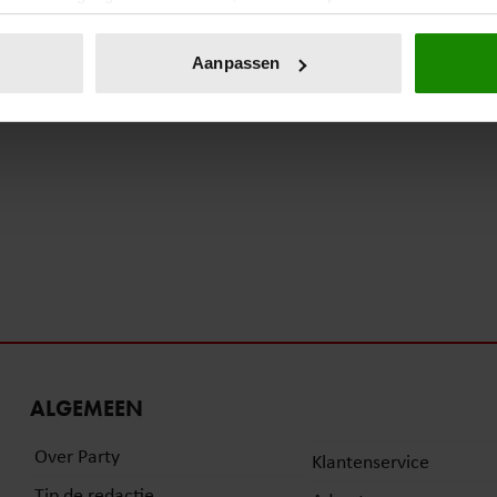
eren door het actief te scannen op specifieke eigenschappen (fing
onlijke gegevens worden verwerkt en stel uw voorkeuren in he
Aanpassen
jzigen of intrekken in de Cookieverklaring.
ent en advertenties te personaliseren, om functies voor social
. Ook delen we informatie over uw gebruik van onze site met on
e. Deze partners kunnen deze gegevens combineren met andere i
erzameld op basis van uw gebruik van hun services. U gaat akk
ALGEMEEN
Over Party
Klantenservice
Tip de redactie