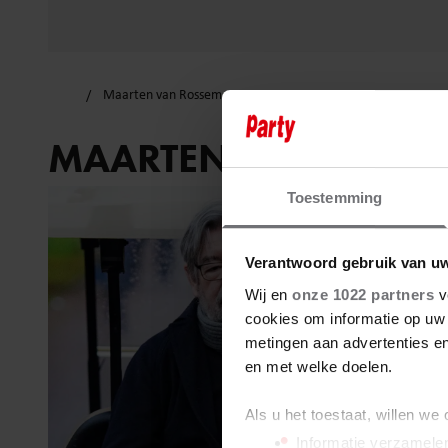
Maarten van Rossem stopt
MAARTEN VAN ROSSE
Toestemming
Verantwoord gebruik van u
Wij en
onze 1022 partners
v
cookies om informatie op uw 
metingen aan advertenties en
en met welke doelen.
Als u het toestaat, willen we
Informatie verzamelen