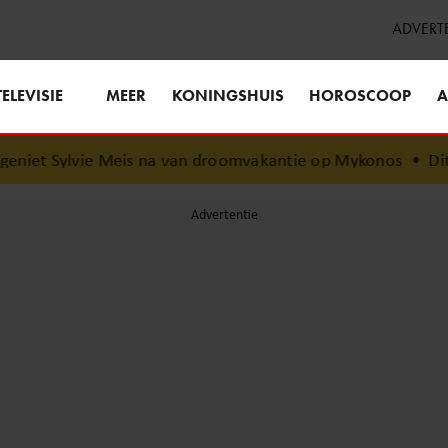
ADVERT
TELEVISIE
MEER
KONINGSHUIS
HOROSCOOP
A
iet Sylvie Meis na van droomvakantie op Mykonos
•
Dit za