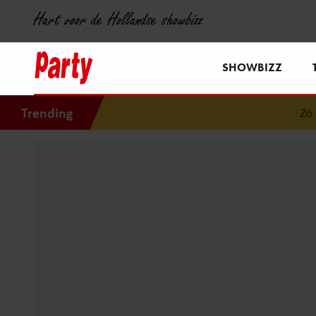
Hart voor de Hollandse showbizz
SHOWBIZZ
Trending
Zó gen