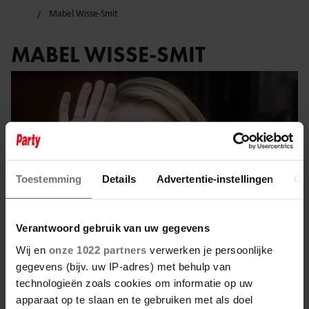
Mabel Wisse-Smit
MABEL WISSE-SMIT
Toestemming
Details
Advertentie-instellingen
Ov
Verantwoord gebruik van uw gegevens
Wij en
onze 1022 partners
verwerken je persoonlijke
gegevens (bijv. uw IP-adres) met behulp van
technologieën zoals cookies om informatie op uw
3 februari 2023
apparaat op te slaan en te gebruiken met als doel