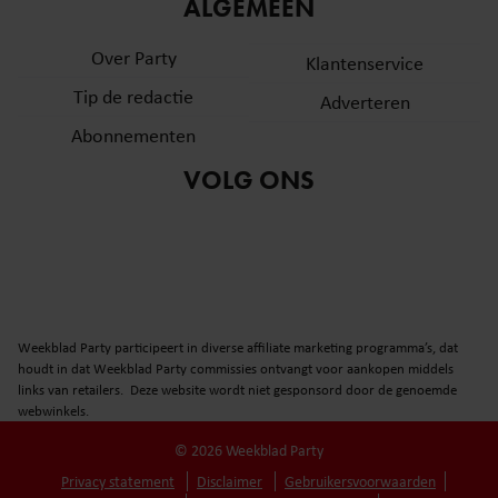
informatie over uw gebruik van onze site met onze
ALGEMEEN
partners voor social media, adverteren en analyse. Deze
Over Party
partners kunnen deze gegevens combineren met andere
Klantenservice
informatie die u aan ze heeft verstrekt of die ze hebben
Tip de redactie
Adverteren
verzameld op basis van uw gebruik van hun services. U
Abonnementen
gaat akkoord met onze cookies als u onze website blijft
gebruiken.
VOLG ONS
Weekblad Party participeert in diverse affiliate marketing programma’s, dat
houdt in dat Weekblad Party commissies ontvangt voor aankopen middels
links van retailers. Deze website wordt niet gesponsord door de genoemde
webwinkels.
© 2026 Weekblad Party
Privacy statement
Disclaimer
Gebruikersvoorwaarden