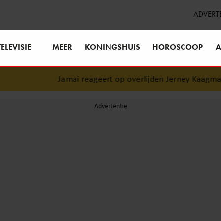
ADVERT
TELEVISIE
MEER
KONINGSHUIS
HOROSCOOP
A
Jamai reageert op overlijden Jerney Kaagman (79): 