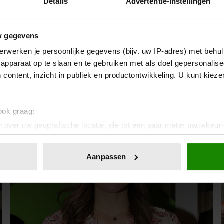
Details
Advertentie-instellingen
21 april 2023
w gegevens
MARIEKE ELSINGA:
erwerken je persoonlijke gegevens (bijv. uw IP-adres) met behul
ZWANGERSCHAPSJEUK!
apparaat op te slaan en te gebruiken met als doel gepersonalise
 content, inzicht in publiek en productontwikkeling. U kunt kiez
 ook graag:
 over uw geografische locatie, die tot een paar meter nauwkeuri
eren door het actief te scannen op specifieke eigenschappen (fing
onlijke gegevens worden verwerkt en stel uw voorkeuren in he
Aanpassen
jzigen of intrekken in de Cookieverklaring.
ent en advertenties te personaliseren, om functies voor social
. Ook delen we informatie over uw gebruik van onze site met on
e. Deze partners kunnen deze gegevens combineren met andere i
erzameld op basis van uw gebruik van hun services. U gaat akk