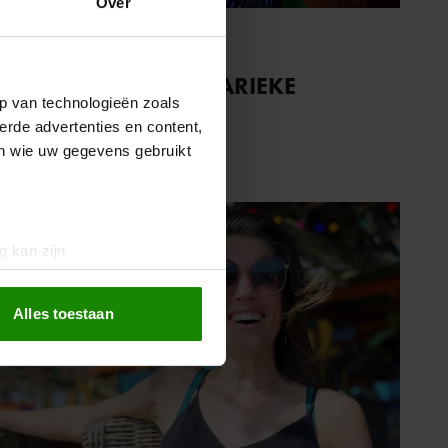
Over
17 april 2023
DOMPER VOOR MARIEKE
p van technologieën zoals
ELSINGA
erde advertenties en content,
en wie uw gegevens gebruikt
g kan zijn
erprinting)
t
detailgedeelte
in. U kunt uw
Alles toestaan
 media te bieden en om ons
ze partners voor social
nformatie die u aan ze heeft
oord met onze cookies als u