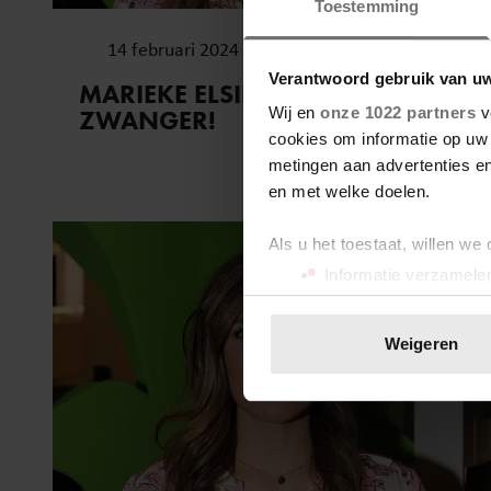
Toestemming
14 februari 2024
Verantwoord gebruik van u
MARIEKE ELSINGA WEER
Wij en
onze 1022 partners
v
ZWANGER!
cookies om informatie op uw 
metingen aan advertenties en
en met welke doelen.
Als u het toestaat, willen we
Informatie verzamelen
Uw apparaat identific
Lees meer over hoe uw perso
Weigeren
toestemming op elk moment wi
We gebruiken cookies om cont
websiteverkeer te analyseren
media, adverteren en analys
verstrekt of die ze hebben v