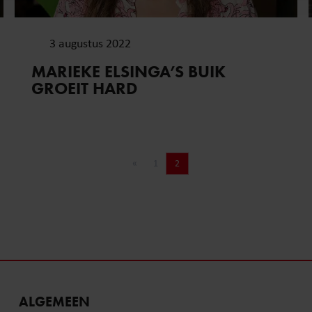
3 augustus 2022
MARIEKE ELSINGA’S BUIK
GROEIT HARD
«
1
2
Vorige pagina
Pagina
Pagina
ALGEMEEN