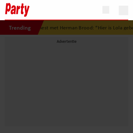
Trending
op eerste liefdesnest met Herman Brood: “Hier is Lola gebo