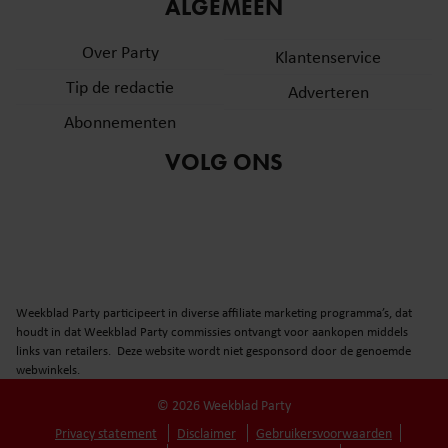
informatie over uw gebruik van onze site met onze
ALGEMEEN
partners voor social media, adverteren en analyse. Deze
Over Party
partners kunnen deze gegevens combineren met andere
Klantenservice
informatie die u aan ze heeft verstrekt of die ze hebben
Tip de redactie
Adverteren
verzameld op basis van uw gebruik van hun services. U
Abonnementen
gaat akkoord met onze cookies als u onze website blijft
gebruiken.
VOLG ONS
Weekblad Party participeert in diverse affiliate marketing programma’s, dat
houdt in dat Weekblad Party commissies ontvangt voor aankopen middels
links van retailers. Deze website wordt niet gesponsord door de genoemde
webwinkels.
© 2026 Weekblad Party
Privacy statement
Disclaimer
Gebruikersvoorwaarden