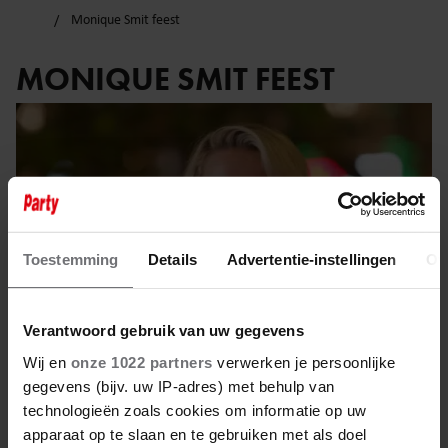
Monique Smit feest
MONIQUE SMIT FEEST
Toestemming
Details
Advertentie-instellingen
Ov
Verantwoord gebruik van uw gegevens
Wij en
onze 1022 partners
verwerken je persoonlijke
gegevens (bijv. uw IP-adres) met behulp van
technologieën zoals cookies om informatie op uw
21 juni 2024
apparaat op te slaan en te gebruiken met als doel