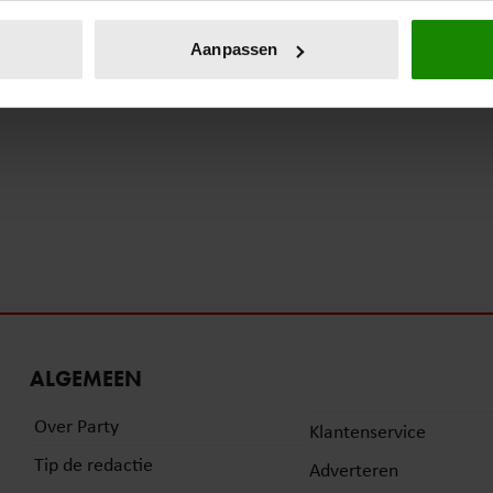
eren door het actief te scannen op specifieke eigenschappen (fing
onlijke gegevens worden verwerkt en stel uw voorkeuren in he
Aanpassen
jzigen of intrekken in de Cookieverklaring.
ent en advertenties te personaliseren, om functies voor social
. Ook delen we informatie over uw gebruik van onze site met on
e. Deze partners kunnen deze gegevens combineren met andere i
erzameld op basis van uw gebruik van hun services. U gaat akk
ALGEMEEN
Over Party
Klantenservice
Tip de redactie
Adverteren