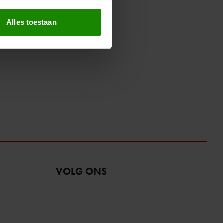
erprinting)
t
detailgedeelte
in. U kunt uw
Alles toestaan
 media te bieden en om ons
ze partners voor social
nformatie die u aan ze heeft
oord met onze cookies als u
VOLG ONS