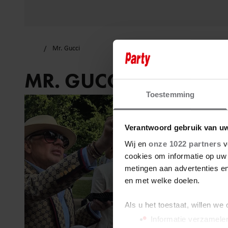
Mr. Gucci
MR. GUCCI
Toestemming
Verantwoord gebruik van u
Wij en
onze 1022 partners
v
cookies om informatie op uw 
metingen aan advertenties en
en met welke doelen.
Als u het toestaat, willen we
Informatie verzamelen