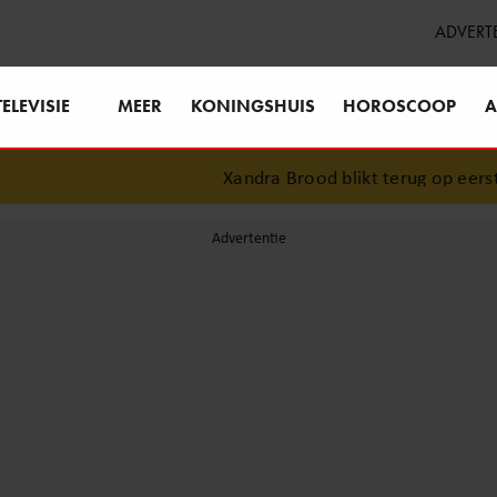
ADVERT
TELEVISIE
MEER
KONINGSHUIS
HOROSCOOP
A
Xandra Brood blikt terug op eerste 