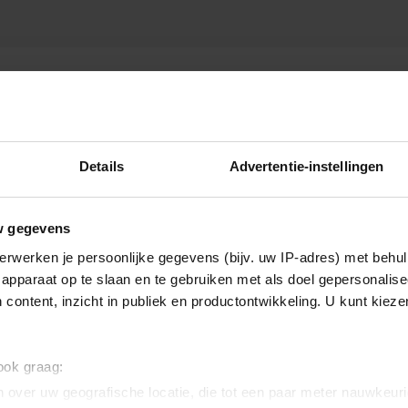
Details
Advertentie-instellingen
w gegevens
erwerken je persoonlijke gegevens (bijv. uw IP-adres) met behul
apparaat op te slaan en te gebruiken met als doel gepersonalise
 content, inzicht in publiek en productontwikkeling. U kunt kiez
 ook graag:
 over uw geografische locatie, die tot een paar meter nauwkeuri