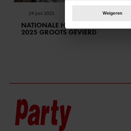
Uw apparaat identific
Lees meer over hoe uw perso
24 juni 2025
Weigeren
toestemming op elk moment wi
NATIONALE HARINGPARTIJ
2025 GROOTS GEVIERD
We gebruiken cookies om cont
websiteverkeer te analyseren
media, adverteren en analys
verstrekt of die ze hebben v
onze website blijft gebruiken.