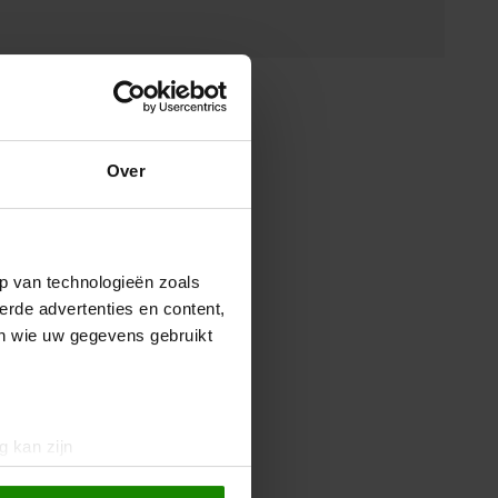
Over
p van technologieën zoals
erde advertenties en content,
en wie uw gegevens gebruikt
g kan zijn
erprinting)