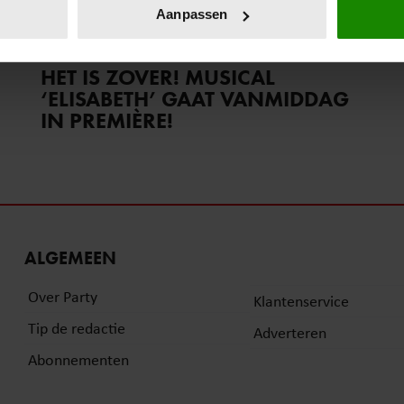
onlijke gegevens worden verwerkt en stel uw voorkeuren in he
Aanpassen
jzigen of intrekken in de Cookieverklaring.
23 maart 2025
ent en advertenties te personaliseren, om functies voor social
HET IS ZOVER! MUSICAL
. Ook delen we informatie over uw gebruik van onze site met on
‘ELISABETH’ GAAT VANMIDDAG
e. Deze partners kunnen deze gegevens combineren met andere i
IN PREMIÈRE!
erzameld op basis van uw gebruik van hun services. U gaat akk
ALGEMEEN
Over Party
Klantenservice
Tip de redactie
Adverteren
Abonnementen