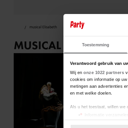
musical Elisabeth
MUSICAL ELISABETH
Toestemming
Verantwoord gebruik van u
Wij en
onze 1022 partners
v
cookies om informatie op uw 
metingen aan advertenties en
en met welke doelen.
Als u het toestaat, willen we
Informatie verzamelen
Uw apparaat identific