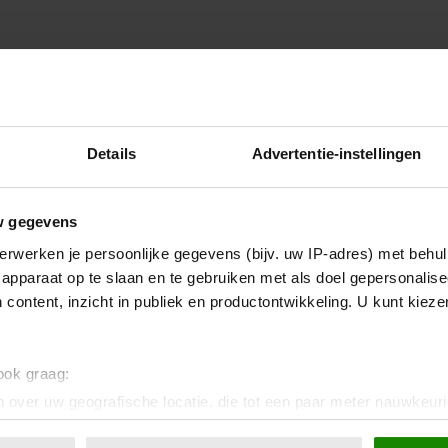
Details
Advertentie-instellingen
w gegevens
erwerken je persoonlijke gegevens (bijv. uw IP-adres) met behul
apparaat op te slaan en te gebruiken met als doel gepersonalise
 content, inzicht in publiek en productontwikkeling. U kunt kiez
 ook graag:
 over uw geografische locatie, die tot een paar meter nauwkeuri
eren door het actief te scannen op specifieke eigenschappen (fing