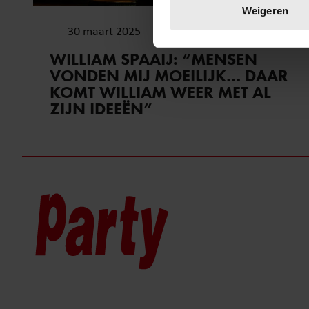
Lees meer over hoe uw perso
Weigeren
toestemming op elk moment wi
30 maart 2025
We gebruiken cookies om cont
WILLIAM SPAAIJ: “MENSEN
websiteverkeer te analyseren
VONDEN MIJ MOEILIJK… DAAR
media, adverteren en analys
KOMT WILLIAM WEER MET AL
verstrekt of die ze hebben v
ZIJN IDEEËN”
onze website blijft gebruiken.