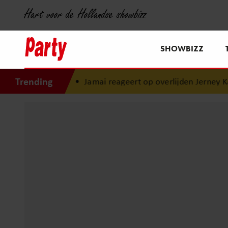
Hart voor de Hollandse showbizz
SHOWBIZZ
Trending
n morele kompas”
•
Jamai reageert op overlijden Jerney Kaa