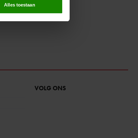
t
detailgedeelte
in. U kunt uw
Alles toestaan
 media te bieden en om ons
ze partners voor social
nformatie die u aan ze heeft
oord met onze cookies als u
VOLG ONS