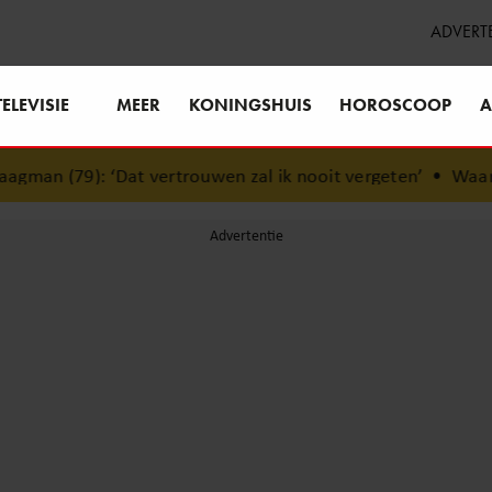
ADVERT
TELEVISIE
MEER
KONINGSHUIS
HOROSCOOP
A
gman (79): ‘Dat vertrouwen zal ik nooit vergeten’
•
Waarom