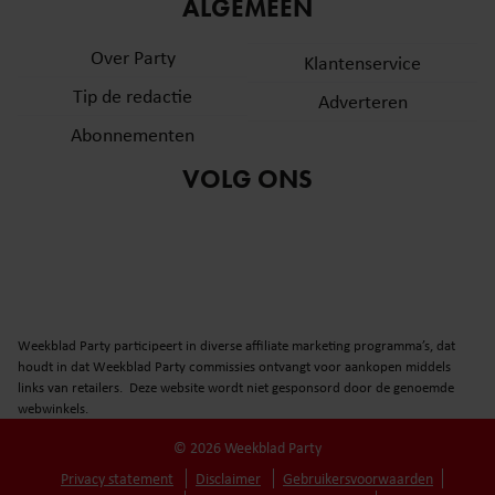
informatie over uw gebruik van onze site met onze
ALGEMEEN
partners voor social media, adverteren en analyse. Deze
Over Party
partners kunnen deze gegevens combineren met andere
Klantenservice
informatie die u aan ze heeft verstrekt of die ze hebben
Tip de redactie
Adverteren
verzameld op basis van uw gebruik van hun services. U
Abonnementen
gaat akkoord met onze cookies als u onze website blijft
gebruiken.
VOLG ONS
Weekblad Party participeert in diverse affiliate marketing programma’s, dat
houdt in dat Weekblad Party commissies ontvangt voor aankopen middels
links van retailers. Deze website wordt niet gesponsord door de genoemde
webwinkels.
© 2026 Weekblad Party
Privacy statement
Disclaimer
Gebruikersvoorwaarden