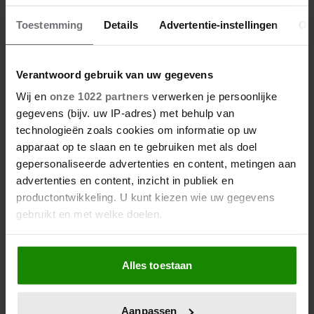
KARIN BLOEMEN VIERT 65E
VERJAARDAG
Toestemming
Details
Advertentie-instellingen
Ov
Verantwoord gebruik van uw gegevens
Wij en
onze 1022 partners
verwerken je persoonlijke
gegevens (bijv. uw IP-adres) met behulp van
technologieën zoals cookies om informatie op uw
apparaat op te slaan en te gebruiken met als doel
gepersonaliseerde advertenties en content, metingen aan
advertenties en content, inzicht in publiek en
productontwikkeling. U kunt kiezen wie uw gegevens
gebruikt en met welke doelen.
Als u het toestaat, willen we ook graag:
Alles toestaan
Informatie verzamelen over uw geografische
locatie, die tot een paar meter nauwkeurig kan zijn
1 juni 2025
Uw apparaat identificeren door het actief te
Aanpassen