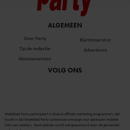
en om ons websiteverkeer te analyseren. Ook delen we
informatie over uw gebruik van onze site met onze
partners voor social media, adverteren en analyse. Deze
ALGEMEEN
partners kunnen deze gegevens combineren met andere
informatie die u aan ze heeft verstrekt of die ze hebben
Over Party
Klantenservice
verzameld op basis van uw gebruik van hun services. U
gaat akkoord met onze cookies als u onze website blijft
Tip de redactie
Adverteren
gebruiken.
Abonnementen
VOLG ONS
Weekblad Party participeert in diverse affiliate marketing programma’s, dat
houdt in dat Weekblad Party commissies ontvangt voor aankopen middels
links van retailers. Deze website wordt niet gesponsord door de genoemde