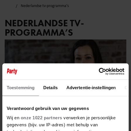
Nederlandse tv-programma's
NEDERLANDSE TV-
PROGRAMMA’S
Toestemming
Details
Advertentie-instellingen
Ov
Verantwoord gebruik van uw gegevens
Wij en
onze 1022 partners
verwerken je persoonlijke
gegevens (bijv. uw IP-adres) met behulp van