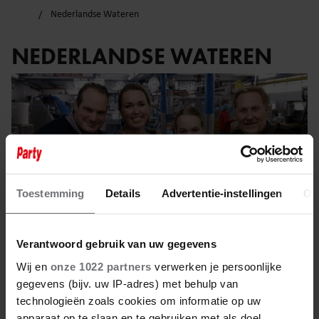
Nederlandse Wateren
NEDERLANDSE WATEREN
Toestemming
Details
Advertentie-instellingen
Ov
Verantwoord gebruik van uw gegevens
Wij en
onze 1022 partners
verwerken je persoonlijke
gegevens (bijv. uw IP-adres) met behulp van
27 januari 2025
technologieën zoals cookies om informatie op uw
apparaat op te slaan en te gebruiken met als doel