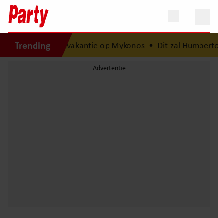
Trending
Meis na van droomvakantie op Mykonos
•
Dit zal Humberto 