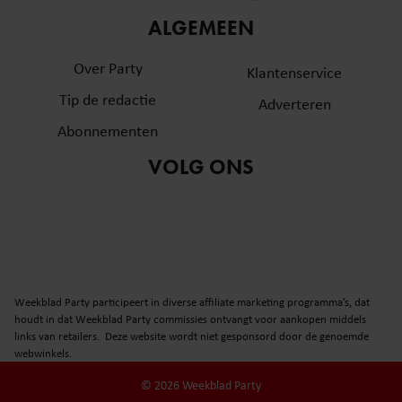
informatie over uw gebruik van onze site met onze
ALGEMEEN
partners voor social media, adverteren en analyse. Deze
partners kunnen deze gegevens combineren met andere
Over Party
Klantenservice
informatie die u aan ze heeft verstrekt of die ze hebben
Tip de redactie
verzameld op basis van uw gebruik van hun services. U
Adverteren
gaat akkoord met onze cookies als u onze website blijft
Abonnementen
gebruiken.
VOLG ONS
Weekblad Party participeert in diverse affiliate marketing programma’s, dat
houdt in dat Weekblad Party commissies ontvangt voor aankopen middels
links van retailers. Deze website wordt niet gesponsord door de genoemde
webwinkels.
© 2026 Weekblad Party