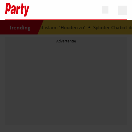
Trending
bekering Donny tot islam: ‘Houden zo’
•
Splinter Chabot doe