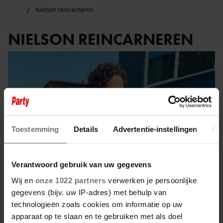
Nielson reincarneren
NIELSON REINCARNEREN
Toestemming
Details
Advertentie-instellingen
Ov
Verantwoord gebruik van uw gegevens
Wij en
onze 1022 partners
verwerken je persoonlijke
gegevens (bijv. uw IP-adres) met behulp van
technologieën zoals cookies om informatie op uw
22 januari 2024
apparaat op te slaan en te gebruiken met als doel