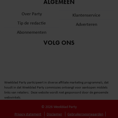
informatie over uw gebruik van onze site met onze
ALGEMEEN
partners voor social media, adverteren en analyse. Deze
Over Party
partners kunnen deze gegevens combineren met andere
Klantenservice
informatie die u aan ze heeft verstrekt of die ze hebben
Tip de redactie
Adverteren
verzameld op basis van uw gebruik van hun services. U
Abonnementen
gaat akkoord met onze cookies als u onze website blijft
gebruiken.
VOLG ONS
Weekblad Party participeert in diverse affiliate marketing programma’s, dat
houdt in dat Weekblad Party commissies ontvangt voor aankopen middels
links van retailers. Deze website wordt niet gesponsord door de genoemde
webwinkels.
© 2026 Weekblad Party
Privacy statement
Disclaimer
Gebruikersvoorwaarden