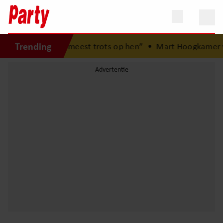
Trending
ren: “Ik ben het meest trots op hen”
•
Mart Hoogkamer ve