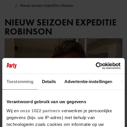
Nieuw seizoen Expeditie robinson
NIEUW SEIZOEN EXPEDITIE
ROBINSON
Toestemming
Details
Advertentie-instellingen
Ov
Verantwoord gebruik van uw gegevens
Wij en
onze 1022 partners
verwerken je persoonlijke
gegevens (bijv. uw IP-adres) met behulp van
technologieën zoals cookies om informatie op uw