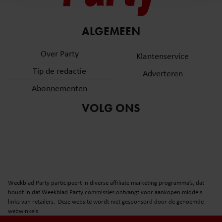
en om ons websiteverkeer te analyseren. Ook delen we
informatie over uw gebruik van onze site met onze
partners voor social media, adverteren en analyse. Deze
ALGEMEEN
partners kunnen deze gegevens combineren met andere
informatie die u aan ze heeft verstrekt of die ze hebben
Over Party
Klantenservice
verzameld op basis van uw gebruik van hun services. U
Tip de redactie
Adverteren
gaat akkoord met onze cookies als u onze website blijft
gebruiken.
Abonnementen
VOLG ONS
Weekblad Party participeert in diverse affiliate marketing programma’s, dat
houdt in dat Weekblad Party commissies ontvangt voor aankopen middels
links van retailers. Deze website wordt niet gesponsord door de genoemde
webwinkels.