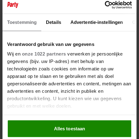
RAAD MEE! WIE IS DEZE
JAZZZANGER, DRUMMER,
ACTEUR EN PRESENTATOR?
Toestemming
Details
Advertentie-instellingen
Ov
Verantwoord gebruik van uw gegevens
Wij en
onze 1022 partners
verwerken je persoonlijke
gegevens (bijv. uw IP-adres) met behulp van
technologieën zoals cookies om informatie op uw
apparaat op te slaan en te gebruiken met als doel
gepersonaliseerde advertenties en content, metingen aan
advertenties en content, inzicht in publiek en
productontwikkeling. U kunt kiezen wie uw gegevens
gebruikt en met welke doelen.
Als u het toestaat, willen we ook graag:
Alles toestaan
Informatie verzamelen over uw geografische
19 april 2025
locatie, die tot een paar meter nauwkeurig kan zijn