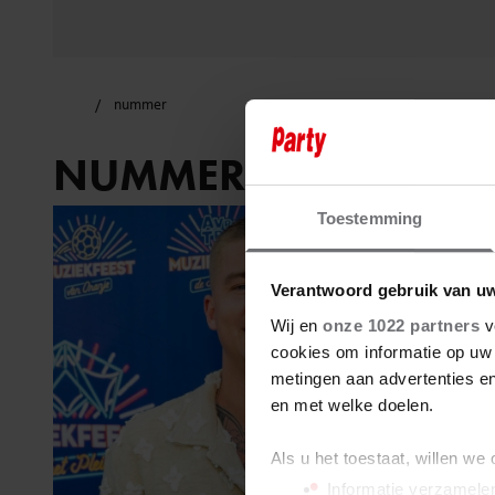
nummer
NUMMER
Toestemming
Verantwoord gebruik van u
Wij en
onze 1022 partners
v
cookies om informatie op uw 
metingen aan advertenties en
en met welke doelen.
Als u het toestaat, willen we
Informatie verzamelen