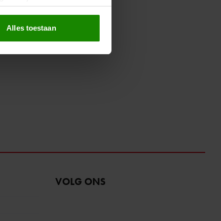
erprinting)
t
detailgedeelte
in. U kunt uw
Alles toestaan
 media te bieden en om ons
ze partners voor social
nformatie die u aan ze heeft
oord met onze cookies als u
VOLG ONS