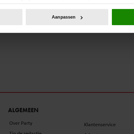
eren door het actief te scannen op specifieke eigenschappen (fing
onlijke gegevens worden verwerkt en stel uw voorkeuren in he
Aanpassen
jzigen of intrekken in de Cookieverklaring.
ent en advertenties te personaliseren, om functies voor social
. Ook delen we informatie over uw gebruik van onze site met on
e. Deze partners kunnen deze gegevens combineren met andere i
erzameld op basis van uw gebruik van hun services. U gaat akk
ALGEMEEN
Over Party
Klantenservice
Tip de redactie