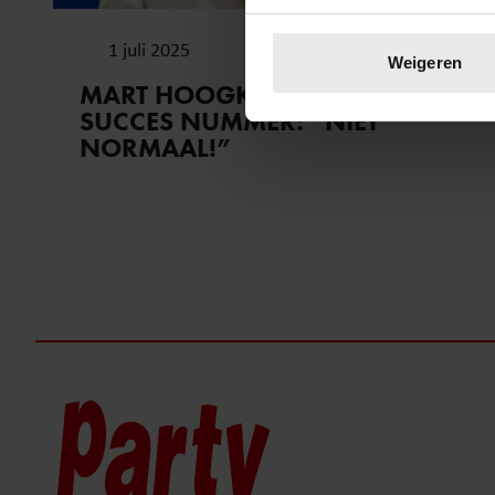
Uw apparaat identific
1 juli 2025
Lees meer over hoe uw perso
Weigeren
toestemming op elk moment wi
MART HOOGKAMER OVER
SUCCES NUMMER: “NIET
We gebruiken cookies om cont
NORMAAL!”
websiteverkeer te analyseren
media, adverteren en analys
verstrekt of die ze hebben v
onze website blijft gebruiken.