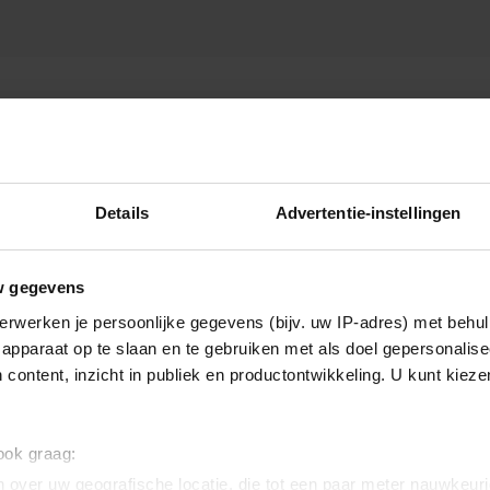
Details
Advertentie-instellingen
w gegevens
erwerken je persoonlijke gegevens (bijv. uw IP-adres) met behul
apparaat op te slaan en te gebruiken met als doel gepersonalise
 content, inzicht in publiek en productontwikkeling. U kunt kiez
 ook graag:
 over uw geografische locatie, die tot een paar meter nauwkeuri