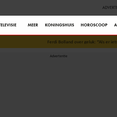
ADVERT
TELEVISIE
MEER
KONINGSHUIS
HOROSCOOP
A
Ferdi Bolland over geluk: “Als er iets is