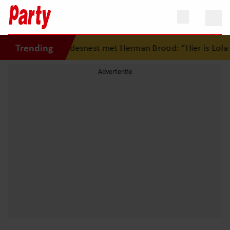
Trending
rug op eerste liefdesnest met Herman Brood: “Hier is Lola 