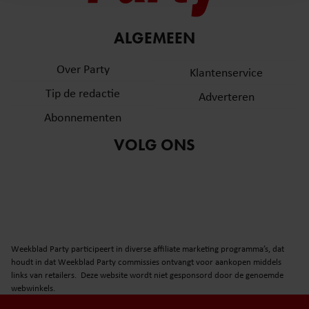
en om ons websiteverkeer te analyseren. Ook delen we
informatie over uw gebruik van onze site met onze
partners voor social media, adverteren en analyse. Deze
ALGEMEEN
partners kunnen deze gegevens combineren met andere
Over Party
informatie die u aan ze heeft verstrekt of die ze hebben
Klantenservice
verzameld op basis van uw gebruik van hun services. U
Tip de redactie
Adverteren
gaat akkoord met onze cookies als u onze website blijft
Abonnementen
gebruiken.
VOLG ONS
Weekblad Party participeert in diverse affiliate marketing programma’s, dat
houdt in dat Weekblad Party commissies ontvangt voor aankopen middels
links van retailers. Deze website wordt niet gesponsord door de genoemde
webwinkels.