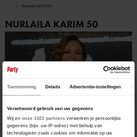
Nurlaila Karim 50
NURLAILA KARIM 50
Toestemming
Details
Advertentie-instellingen
Ov
Verantwoord gebruik van uw gegevens
Wij en
onze 1022 partners
verwerken je persoonlijke
gegevens (bijv. uw IP-adres) met behulp van
16 november 2024
technologieën zoals cookies om informatie op uw