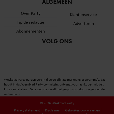
informatie over uw gebruik van onze site met onze
ALGEMEEN
partners voor social media, adverteren en analyse. Deze
Over Party
partners kunnen deze gegevens combineren met andere
Klantenservice
informatie die u aan ze heeft verstrekt of die ze hebben
Tip de redactie
Adverteren
verzameld op basis van uw gebruik van hun services. U
Abonnementen
gaat akkoord met onze cookies als u onze website blijft
gebruiken.
VOLG ONS
Weekblad Party participeert in diverse affiliate marketing programma’s, dat
houdt in dat Weekblad Party commissies ontvangt voor aankopen middels
links van retailers. Deze website wordt niet gesponsord door de genoemde
webwinkels.
© 2026 Weekblad Party
Privacy statement
Disclaimer
Gebruikersvoorwaarden