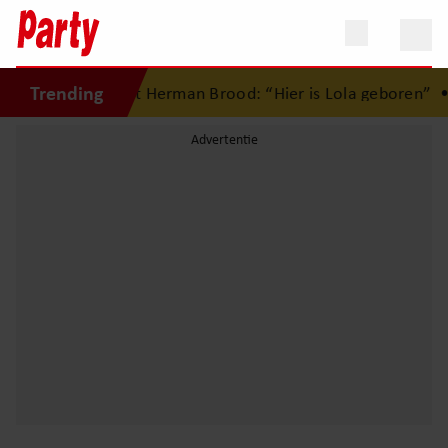
Trending
te liefdesnest met Herman Brood: “Hier is Lola geboren”
•