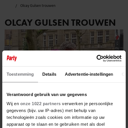
Olcay Gulsen trouwen
OLCAY GULSEN TROUWEN
Toestemming
Details
Advertentie-instellingen
Ov
Verantwoord gebruik van uw gegevens
Wij en
onze 1022 partners
verwerken je persoonlijke
gegevens (bijv. uw IP-adres) met behulp van
technologieën zoals cookies om informatie op uw
24 mei 2023
apparaat op te slaan en te gebruiken met als doel