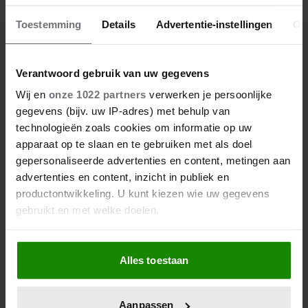
RAAD MEE! WIE IS DEZE
PRESENTATRICE?
Toestemming
Details
Advertentie-instellingen
Ov
Verantwoord gebruik van uw gegevens
Wij en
onze 1022 partners
verwerken je persoonlijke
gegevens (bijv. uw IP-adres) met behulp van
technologieën zoals cookies om informatie op uw
apparaat op te slaan en te gebruiken met als doel
gepersonaliseerde advertenties en content, metingen aan
advertenties en content, inzicht in publiek en
productontwikkeling. U kunt kiezen wie uw gegevens
gebruikt en met welke doelen.
Als u het toestaat, willen we ook graag:
Alles toestaan
Informatie verzamelen over uw geografische
locatie, die tot een paar meter nauwkeurig kan zijn
3 maart 2025
Uw apparaat identificeren door het actief te
Aanpassen