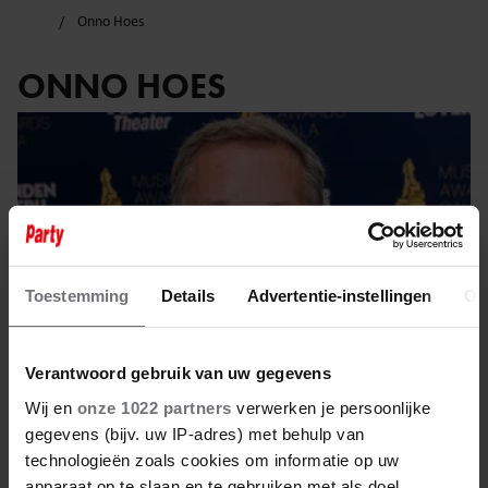
Onno Hoes
ONNO HOES
Toestemming
Details
Advertentie-instellingen
Ov
Verantwoord gebruik van uw gegevens
Wij en
onze 1022 partners
verwerken je persoonlijke
gegevens (bijv. uw IP-adres) met behulp van
25 april 2025
technologieën zoals cookies om informatie op uw
apparaat op te slaan en te gebruiken met als doel