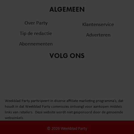
informatie over uw gebruik van onze site met onze
ALGEMEEN
partners voor social media, adverteren en analyse. Deze
partners kunnen deze gegevens combineren met andere
Over Party
Klantenservice
informatie die u aan ze heeft verstrekt of die ze hebben
Tip de redactie
verzameld op basis van uw gebruik van hun services. U
Adverteren
gaat akkoord met onze cookies als u onze website blijft
Abonnementen
gebruiken.
VOLG ONS
Weekblad Party participeert in diverse affiliate marketing programma’s, dat
houdt in dat Weekblad Party commissies ontvangt voor aankopen middels
links van retailers. Deze website wordt niet gesponsord door de genoemde
webwinkels.
© 2026 Weekblad Party