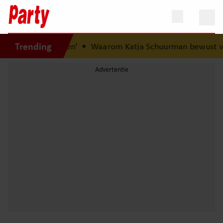
Trending
 ik nooit vergeten’
•
Waarom Katja Schuurman bewust voo