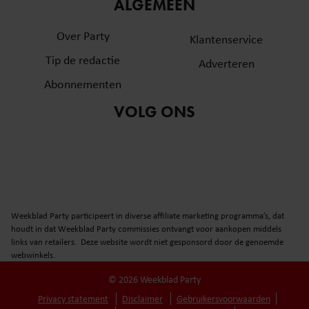
informatie over uw gebruik van onze site met onze
ALGEMEEN
partners voor social media, adverteren en analyse. Deze
Over Party
partners kunnen deze gegevens combineren met andere
Klantenservice
informatie die u aan ze heeft verstrekt of die ze hebben
Tip de redactie
Adverteren
verzameld op basis van uw gebruik van hun services. U
Abonnementen
gaat akkoord met onze cookies als u onze website blijft
gebruiken.
VOLG ONS
Weekblad Party participeert in diverse affiliate marketing programma’s, dat
houdt in dat Weekblad Party commissies ontvangt voor aankopen middels
links van retailers. Deze website wordt niet gesponsord door de genoemde
webwinkels.
© 2026 Weekblad Party
Privacy statement
Disclaimer
Gebruikersvoorwaarden