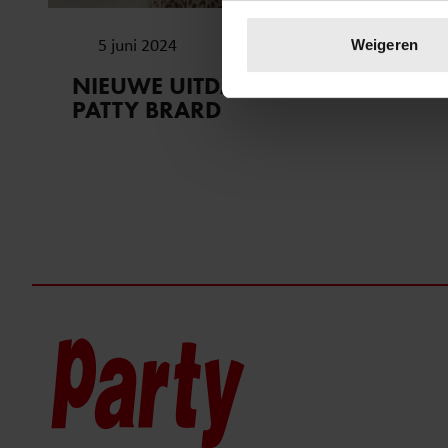
Uw apparaat identific
Lees meer over hoe uw perso
5 juni 2024
Weigeren
toestemming op elk moment wi
NIEUWE UITDAGING VOOR
PATTY BRARD
We gebruiken cookies om cont
websiteverkeer te analyseren
media, adverteren en analys
verstrekt of die ze hebben v
onze website blijft gebruiken.