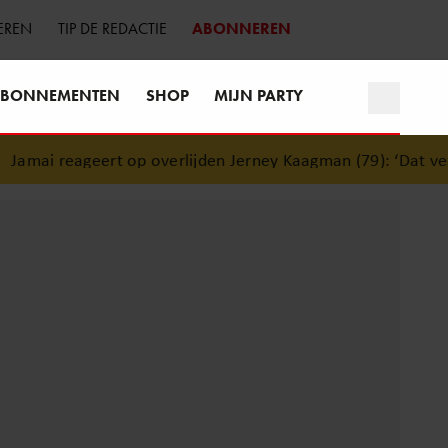
EREN
TIP DE REDACTIE
ABONNEREN
BONNEMENTEN
SHOP
MIJN PARTY
mai reageert op overlijden Jerney Kaagman (79): ‘Dat vertro