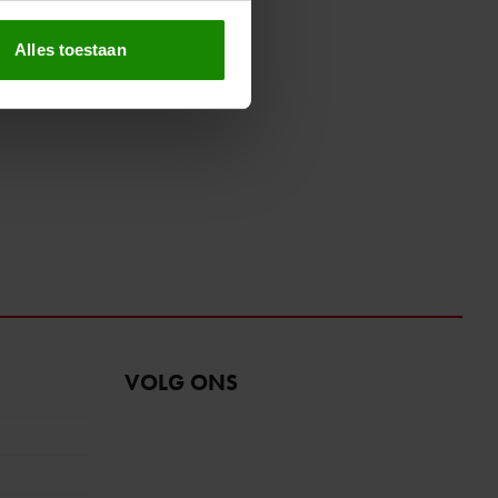
erprinting)
t
detailgedeelte
in. U kunt uw
Alles toestaan
 media te bieden en om ons
ze partners voor social
nformatie die u aan ze heeft
oord met onze cookies als u
VOLG ONS