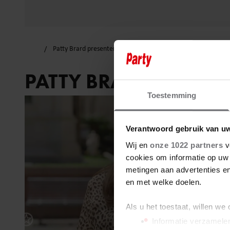
Patty Brard presenteren
PATTY BRARD PRESEN
Toestemming
Verantwoord gebruik van u
Wij en
onze 1022 partners
v
cookies om informatie op uw 
metingen aan advertenties en
en met welke doelen.
Als u het toestaat, willen we
Informatie verzamelen