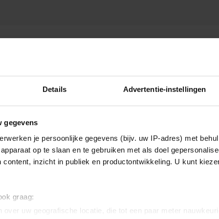
TEREN
Details
Advertentie-instellingen
w gegevens
erwerken je persoonlijke gegevens (bijv. uw IP-adres) met behul
apparaat op te slaan en te gebruiken met als doel gepersonalise
 content, inzicht in publiek en productontwikkeling. U kunt kiez
 ook graag:
 over uw geografische locatie, die tot een paar meter nauwkeuri