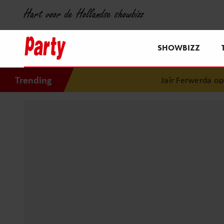
Hart voor de Hollandse showbizz
SHOWBIZZ
Trending
Jaïr Ferwerda openha