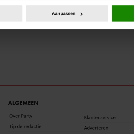
eren door het actief te scannen op specifieke eigenschappen (fing
onlijke gegevens worden verwerkt en stel uw voorkeuren in he
Aanpassen
jzigen of intrekken in de Cookieverklaring.
ent en advertenties te personaliseren, om functies voor social
. Ook delen we informatie over uw gebruik van onze site met on
e. Deze partners kunnen deze gegevens combineren met andere i
erzameld op basis van uw gebruik van hun services. U gaat akk
ALGEMEEN
Over Party
Klantenservice
Tip de redactie
Adverteren