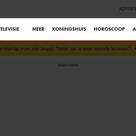
ADVERT
TELEVISIE
MEER
KONINGSHUIS
HOROSCOOP
A
rtig over zijn jeugd: “Mijn zus is mijn morele kompas”
•
Ja