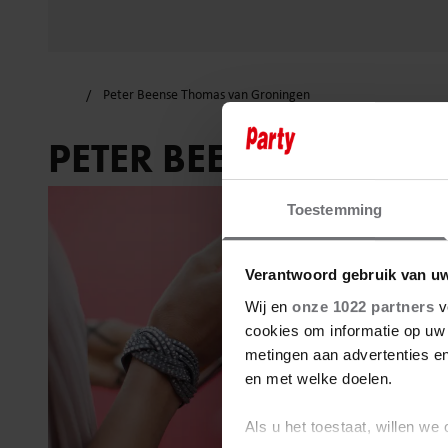
Peter Beense Thomas van Groningen
PETER BEENSE THOM
Toestemming
Verantwoord gebruik van u
Wij en
onze 1022 partners
v
cookies om informatie op uw 
metingen aan advertenties en
en met welke doelen.
Als u het toestaat, willen we