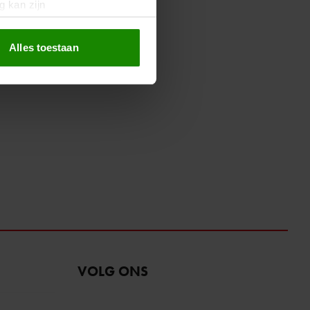
g kan zijn
erprinting)
t
detailgedeelte
in. U kunt uw
Alles toestaan
 media te bieden en om ons
ze partners voor social
nformatie die u aan ze heeft
oord met onze cookies als u
VOLG ONS