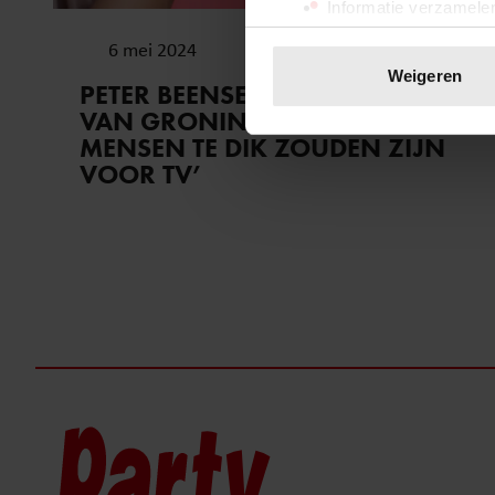
Informatie verzamelen
Uw apparaat identific
6 mei 2024
Lees meer over hoe uw perso
Weigeren
PETER BEENSE OVER THOMAS
toestemming op elk moment wi
VAN GRONINGEN: ‘ONZIN DAT
MENSEN TE DIK ZOUDEN ZIJN
We gebruiken cookies om cont
VOOR TV’
websiteverkeer te analyseren
media, adverteren en analys
verstrekt of die ze hebben v
onze website blijft gebruiken.