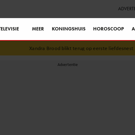
ADVERT
TELEVISIE
MEER
KONINGSHUIS
HOROSCOOP
A
Xandra Brood blikt terug op eerste liefdesnest me