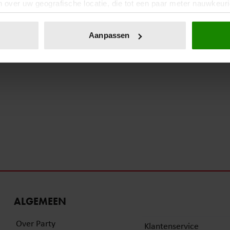
 over uw geografische locatie, die tot een paar meter nauwkeuri
eren door het actief te scannen op specifieke eigenschappen (fing
onlijke gegevens worden verwerkt en stel uw voorkeuren in he
Aanpassen
jzigen of intrekken in de Cookieverklaring.
ent en advertenties te personaliseren, om functies voor social
. Ook delen we informatie over uw gebruik van onze site met on
e. Deze partners kunnen deze gegevens combineren met andere i
erzameld op basis van uw gebruik van hun services. U gaat akk
ALGEMEEN
Over Party
Klantenservice