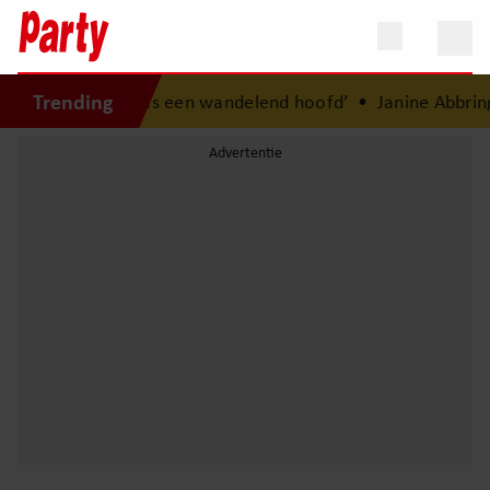
Trending
re periode: ‘Ik was een wandelend hoofd’
•
Janine Abbring 