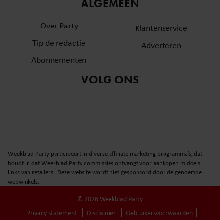
informatie over uw gebruik van onze site met onze
ALGEMEEN
partners voor social media, adverteren en analyse. Deze
Over Party
partners kunnen deze gegevens combineren met andere
Klantenservice
informatie die u aan ze heeft verstrekt of die ze hebben
Tip de redactie
Adverteren
verzameld op basis van uw gebruik van hun services. U
Abonnementen
gaat akkoord met onze cookies als u onze website blijft
gebruiken.
VOLG ONS
Weekblad Party participeert in diverse affiliate marketing programma’s, dat
houdt in dat Weekblad Party commissies ontvangt voor aankopen middels
links van retailers. Deze website wordt niet gesponsord door de genoemde
webwinkels.
© 2026 Weekblad Party
Privacy statement
Disclaimer
Gebruikersvoorwaarden