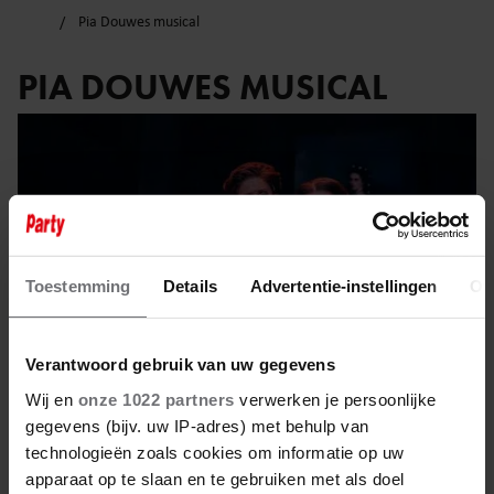
Pia Douwes musical
PIA DOUWES MUSICAL
Toestemming
Details
Advertentie-instellingen
Ov
Verantwoord gebruik van uw gegevens
Wij en
onze 1022 partners
verwerken je persoonlijke
gegevens (bijv. uw IP-adres) met behulp van
technologieën zoals cookies om informatie op uw
12 april 2025
apparaat op te slaan en te gebruiken met als doel