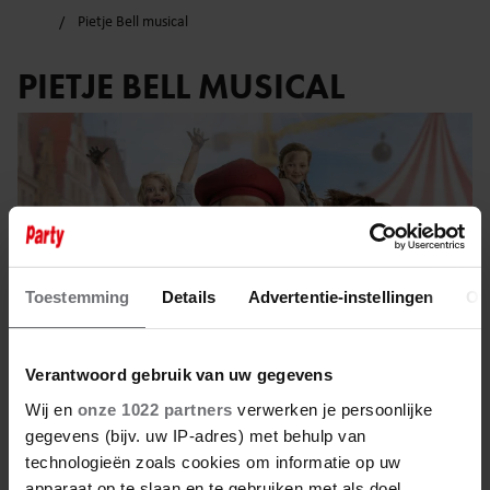
Pietje Bell musical
PIETJE BELL MUSICAL
Toestemming
Details
Advertentie-instellingen
Ov
Verantwoord gebruik van uw gegevens
Wij en
onze 1022 partners
verwerken je persoonlijke
gegevens (bijv. uw IP-adres) met behulp van
12 mei 2023
technologieën zoals cookies om informatie op uw
apparaat op te slaan en te gebruiken met als doel