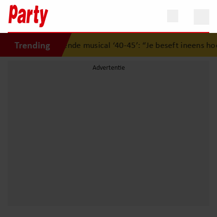
Trending
er indrukwekkende musical ‘40-45’: “Je beseft ineens hoe k