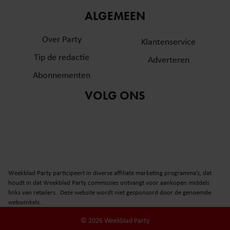
informatie over uw gebruik van onze site met onze
ALGEMEEN
partners voor social media, adverteren en analyse. Deze
partners kunnen deze gegevens combineren met andere
Over Party
Klantenservice
informatie die u aan ze heeft verstrekt of die ze hebben
Tip de redactie
verzameld op basis van uw gebruik van hun services. U
Adverteren
gaat akkoord met onze cookies als u onze website blijft
Abonnementen
gebruiken.
VOLG ONS
Weekblad Party participeert in diverse affiliate marketing programma’s, dat
houdt in dat Weekblad Party commissies ontvangt voor aankopen middels
links van retailers. Deze website wordt niet gesponsord door de genoemde
webwinkels.
© 2026 Weekblad Party