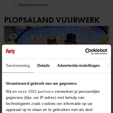
plopsaland vuurwerk
PLOPSALAND VUURWERK
Toestemming
Details
Advertentie-instellingen
Ov
Verantwoord gebruik van uw gegevens
Wij en
onze 1022 partners
verwerken je persoonlijke
gegevens (bijv. uw IP-adres) met behulp van
technologieën zoals cookies om informatie op uw
31 maart 2025
apparaat op te slaan en te gebruiken met als doel