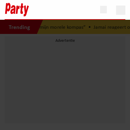
Trending
eugd: “Mijn zus is mijn morele kompas”
•
Jamai reageert op 