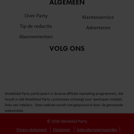
informatie over uw gebruik van onze site met onze
ALGEMEEN
partners voor social media, adverteren en analyse. Deze
Over Party
partners kunnen deze gegevens combineren met andere
Klantenservice
informatie die u aan ze heeft verstrekt of die ze hebben
Tip de redactie
Adverteren
verzameld op basis van uw gebruik van hun services. U
Abonnementen
gaat akkoord met onze cookies als u onze website blijft
gebruiken.
VOLG ONS
Weekblad Party participeert in diverse affiliate marketing programma’s, dat
houdt in dat Weekblad Party commissies ontvangt voor aankopen middels
links van retailers. Deze website wordt niet gesponsord door de genoemde
webwinkels.
© 2026 Weekblad Party
Privacy statement
Disclaimer
Gebruikersvoorwaarden