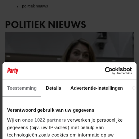
politiek nieuws
POLITIEK NIEUWS
Toestemming
Details
Advertentie-instellingen
Ov
Verantwoord gebruik van uw gegevens
Wij en
onze 1022 partners
verwerken je persoonlijke
gegevens (bijv. uw IP-adres) met behulp van
4 juni 2025
technologieën zoals cookies om informatie op uw