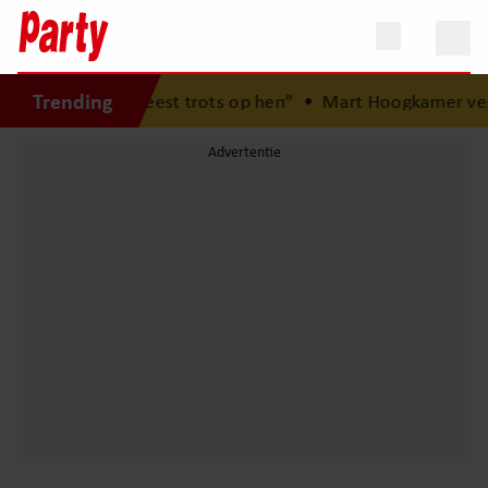
Trending
: “Ik ben het meest trots op hen”
•
Mart Hoogkamer verra