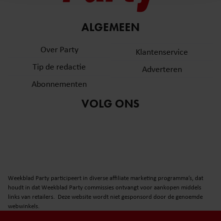
en om ons websiteverkeer te analyseren. Ook delen we
informatie over uw gebruik van onze site met onze
partners voor social media, adverteren en analyse. Deze
ALGEMEEN
partners kunnen deze gegevens combineren met andere
Over Party
informatie die u aan ze heeft verstrekt of die ze hebben
Klantenservice
verzameld op basis van uw gebruik van hun services. U
Tip de redactie
Adverteren
gaat akkoord met onze cookies als u onze website blijft
Abonnementen
gebruiken.
VOLG ONS
Weekblad Party participeert in diverse affiliate marketing programma’s, dat
houdt in dat Weekblad Party commissies ontvangt voor aankopen middels
links van retailers. Deze website wordt niet gesponsord door de genoemde
webwinkels.