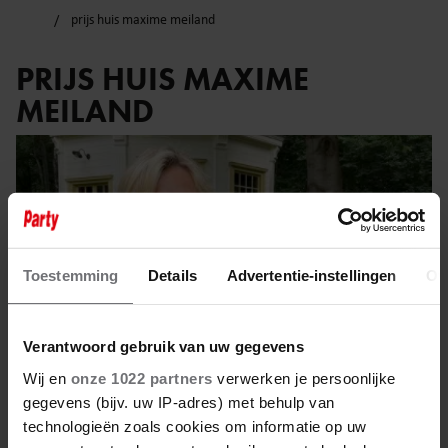
prijs huis maxime meiland
PRIJS HUIS MAXIME
MEILAND
Toestemming
Details
Advertentie-instellingen
Ov
Verantwoord gebruik van uw gegevens
Wij en
onze 1022 partners
verwerken je persoonlijke
gegevens (bijv. uw IP-adres) met behulp van
technologieën zoals cookies om informatie op uw