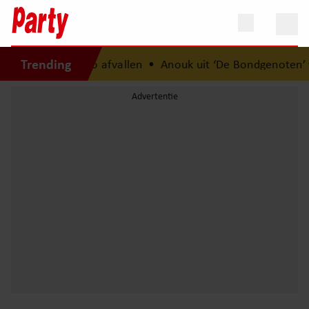
Trending
gewicht na 14 kilo afvallen
•
Anouk uit ‘De Bondgenoten’ wa