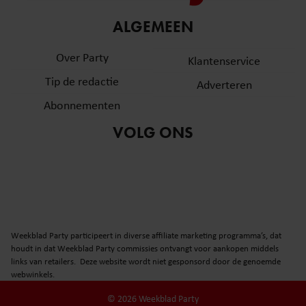
informatie over uw gebruik van onze site met onze
ALGEMEEN
partners voor social media, adverteren en analyse. Deze
partners kunnen deze gegevens combineren met andere
Over Party
Klantenservice
informatie die u aan ze heeft verstrekt of die ze hebben
verzameld op basis van uw gebruik van hun services. U
Tip de redactie
Adverteren
gaat akkoord met onze cookies als u onze website blijft
Abonnementen
gebruiken.
VOLG ONS
Weekblad Party participeert in diverse affiliate marketing programma’s, dat
houdt in dat Weekblad Party commissies ontvangt voor aankopen middels
links van retailers. Deze website wordt niet gesponsord door de genoemde
webwinkels.
© 2026 Weekblad Party